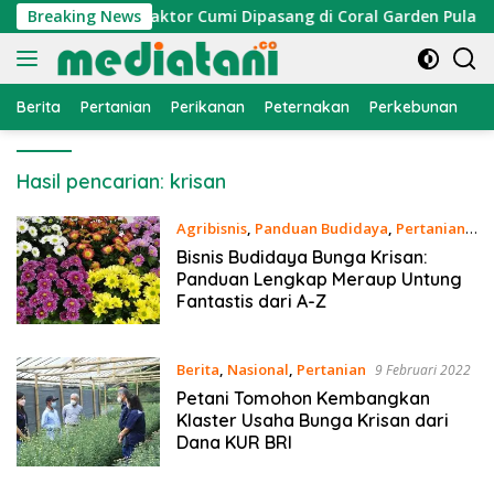
Langsung
mi Nelayan, Atraktor Cumi Dipasang di Coral Garden Pulau Ba
Breaking News
ke
konten
Berita
Pertanian
Perikanan
Peternakan
Perkebunan
L
Hasil pencarian:
krisan
Agribisnis
,
Panduan Budidaya
,
Pertanian
12 Agustus 2025
Bisnis Budidaya Bunga Krisan:
Panduan Lengkap Meraup Untung
Fantastis dari A-Z
Berita
,
Nasional
,
Pertanian
9 Februari 2022
Petani Tomohon Kembangkan
Klaster Usaha Bunga Krisan dari
Dana KUR BRI