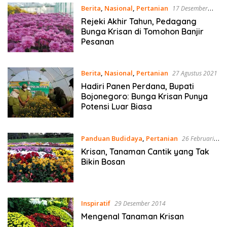
Berita
,
Nasional
,
Pertanian
17 Desember
2021
Rejeki Akhir Tahun, Pedagang
Bunga Krisan di Tomohon Banjir
Pesanan
Berita
,
Nasional
,
Pertanian
27 Agustus 2021
Hadiri Panen Perdana, Bupati
Bojonegoro: Bunga Krisan Punya
Potensi Luar Biasa
Panduan Budidaya
,
Pertanian
26 Februari
2020
Krisan, Tanaman Cantik yang Tak
Bikin Bosan
Inspiratif
29 Desember 2014
Mengenal Tanaman Krisan