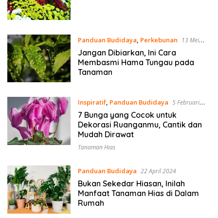
Panduan Budidaya
,
Perkebunan
13 Mei
2025
Jangan Dibiarkan, Ini Cara
Membasmi Hama Tungau pada
Tanaman
Inspiratif
,
Panduan Budidaya
5 Februari
2025
7 Bunga yang Cocok untuk
Dekorasi Ruanganmu, Cantik dan
Mudah Dirawat
Tanaman Hias
Panduan Budidaya
22 April 2024
Bukan Sekedar Hiasan, Inilah
Manfaat Tanaman Hias di Dalam
Rumah