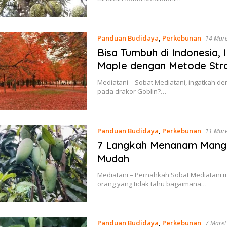
Panduan Budidaya
,
Perkebunan
14 Mar
Bisa Tumbuh di Indonesia,
Maple dengan Metode Strat
Mediatani – Sobat Mediatani, ingatkah de
pada drakor Goblin?…
Panduan Budidaya
,
Perkebunan
11 Mar
7 Langkah Menanam Mangg
Mudah
Mediatani – Pernahkah Sobat Mediatani
orang yang tidak tahu bagaimana…
Panduan Budidaya
,
Perkebunan
7 Maret