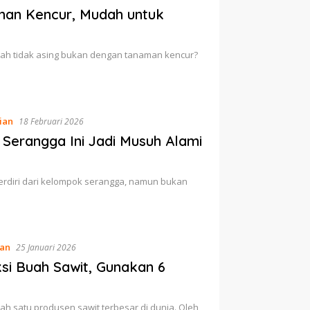
aman Kencur, Mudah untuk
dah tidak asing bukan dengan tanaman kencur?
ian
18 Februari 2026
Serangga Ini Jadi Musuh Alami
rdiri dari kelompok serangga, namun bukan
an
25 Januari 2026
si Buah Sawit, Gunakan 6
lah satu produsen sawit terbesar di dunia. Oleh