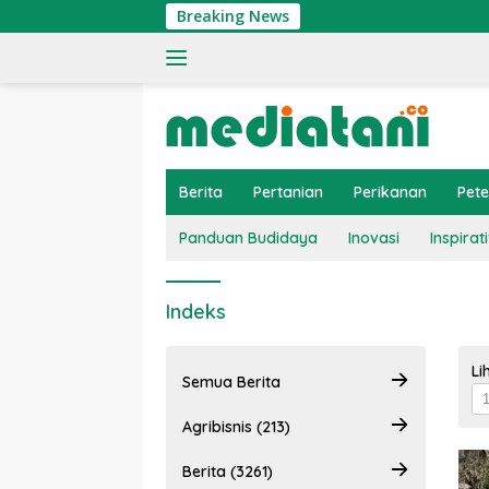
Langsung
Breaking News
ke
konten
Berita
Pertanian
Perikanan
Pet
Panduan Budidaya
Inovasi
Inspirati
Indeks
Li
Semua Berita
Agribisnis (213)
Berita (3261)