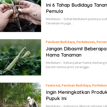
Ini 6 Tahap Budidaya Tan
Pemula
Mediatani – Sobat Mediatani pastinya su
Tanaman ini juga…
Panduan Budidaya
,
Perkebunan
,
Pertan
Jangan Dibasmi! Beberapa 
Hama Tanaman
Mediatani – Kebanyakan hama memang te
berarti semua jenis serangga…
Featured
,
Panduan Budidaya
,
Perkebun
Ingin Meningkatkan Produk
Pupuk Ini
Mediatani – Indonesia dikenal sebagai sa