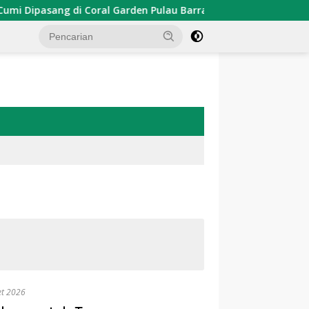
sang di Coral Garden Pulau Barrang Caddi
PDKT Danau 
et 2026