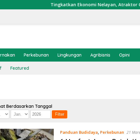
Tingkatkan Ekonomi Nelayan, Atraktor Cumi Dipa
ernakan
Perkebunan
Lingkungan
Agribisnis
Opini
f
Featured
hat Berdasarkan Tanggal
Panduan Budidaya
,
Perkebunan
21 Mar