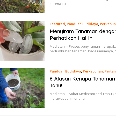
karena itu,…
Featured
,
Panduan Budidaya
,
Perkebun
Menyiram Tanaman dengan 
Perhatikan Hal Ini
Mediatani – Proses penyiraman merupaka
pertumbuhan tanaman. Pada umumnya, 
Panduan Budidaya
,
Perkebunan
,
Pertan
6 Alasan Kenapa Tanaman 
Tahu!
Mediatani – Sobat Mediatani perlu tahu k
merawat dan menanam…