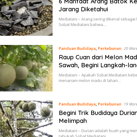
6 Manfaat Arang Batok K
Jarang Diketahui
Mediatani – Arang sering dikenal sebagai
Sobat Mediatani bahwa…
Panduan Budidaya
,
Perkebunan
20 Mar
Raup Cuan dari Melon Mad
Sawah, Begini Langkah-la
Mediatani – Apakah Sobat Mediatani keb
menanam melon madu di lahan…
Panduan Budidaya
,
Perkebunan
19 Mar
Begini Trik Budidaya Duri
Melimpah
Mediatani – Durian adalah buah yang mem
tahukah Sobat Mediatani…