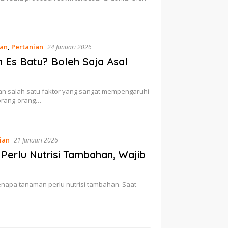
an
,
Pertanian
24 Januari 2026
Es Batu? Boleh Saja Asal
n salah satu faktor yang sangat mempengaruhi
orang-orang…
ian
21 Januari 2026
Perlu Nutrisi Tambahan, Wajib
enapa tanaman perlu nutrisi tambahan. Saat