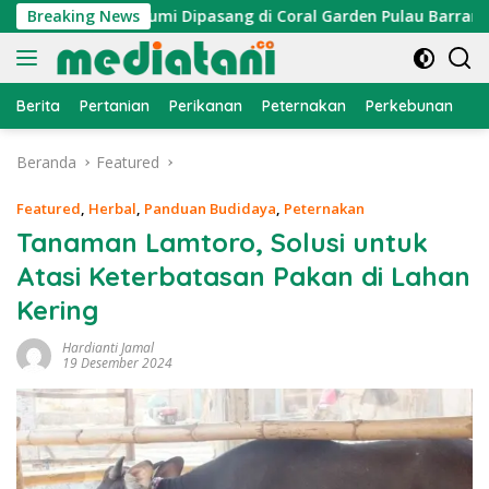
Langsung
 Atraktor Cumi Dipasang di Coral Garden Pulau Barrang Caddi
Breaking News
ke
konten
Berita
Pertanian
Perikanan
Peternakan
Perkebunan
L
Beranda
Featured
Featured
,
Herbal
,
Panduan Budidaya
,
Peternakan
Tanaman Lamtoro, Solusi untuk
Atasi Keterbatasan Pakan di Lahan
Kering
Hardianti Jamal
19 Desember 2024