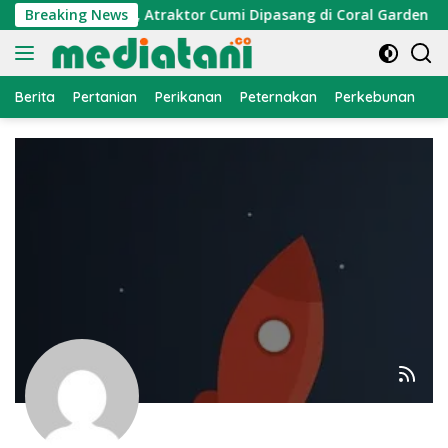
Langsung
 Ekonomi Nelayan, Atraktor Cumi Dipasang di Coral Garden Pul
Breaking News
ke
konten
Berita
Pertanian
Perikanan
Peternakan
Perkebunan
L