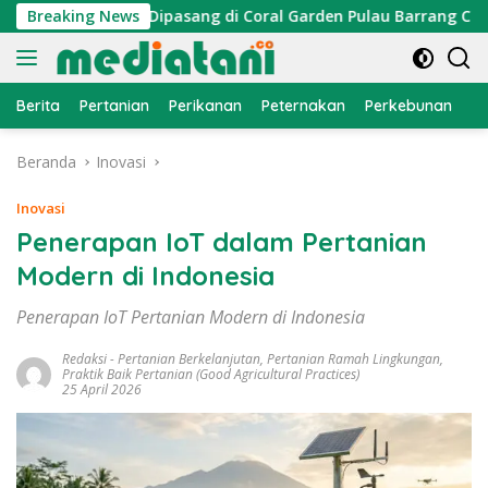
Langsung
or Cumi Dipasang di Coral Garden Pulau Barrang Caddi
Breaking News
ke
konten
Berita
Pertanian
Perikanan
Peternakan
Perkebunan
L
Beranda
Inovasi
Inovasi
Penerapan IoT dalam Pertanian
Modern di Indonesia
Penerapan IoT Pertanian Modern di Indonesia
Redaksi
-
Pertanian Berkelanjutan
,
Pertanian Ramah Lingkungan
,
Praktik Baik Pertanian (Good Agricultural Practices)
25 April 2026