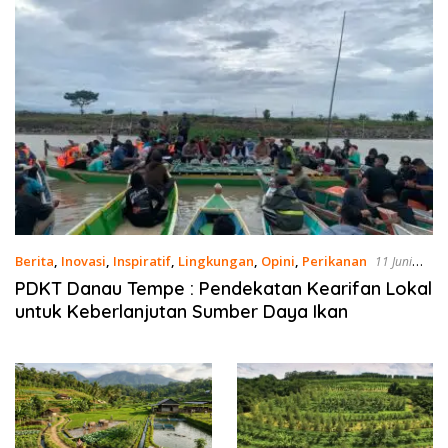
Berita
,
Inovasi
,
Inspiratif
,
Lingkungan
,
Opini
,
Perikanan
11 Juni
2026
PDKT Danau Tempe : Pendekatan Kearifan Lokal
untuk Keberlanjutan Sumber Daya Ikan