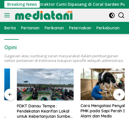
Langsung
mi Nelayan, Atraktor Cumi Dipasang di Coral Garden Pulau Bar
Breaking News
ke
konten
Berita
Pertanian
Perikanan
Peternakan
Perkebunan
L
Opini
Gagasan atau sumbang saran masyarakat dalam pembangunan
sektor pertanian di Indonesia maupun spesifik wilayah administrasi
Cara Mengatasi Penyakit
PDKT Danau Tempe :
PMK pada Sapi Perah Secara
Pendekatan Kearifan Lokal
Alami dan Medis
untuk Keberlanjutan Sumber
Daya Ikan