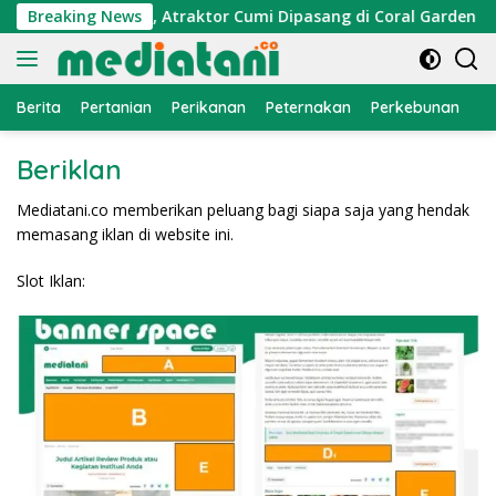
Langsung
Ekonomi Nelayan, Atraktor Cumi Dipasang di Coral Garden Pul
Breaking News
ke
konten
Berita
Pertanian
Perikanan
Peternakan
Perkebunan
L
Beriklan
Mediatani.co memberikan peluang bagi siapa saja yang hendak
memasang iklan di website ini.
Slot Iklan: