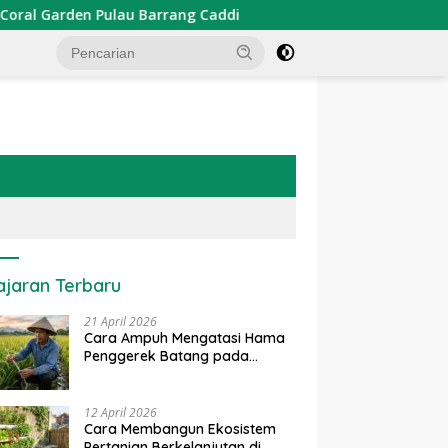
u Barrang Caddi
PDKT Danau Tempe : Pendekatan Keari
ajaran Terbaru
21 April 2026
Cara Ampuh Mengatasi Hama
Penggerek Batang pada
Tanaman Padi Secara Alami
dan Kimia
12 April 2026
Cara Membangun Ekosistem
Pertanian Berkelanjutan di