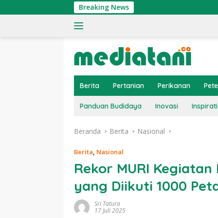
Langsung
Breaking News
Tingkatkan 
ke
konten
Berita
Pertanian
Perikanan
Pet
Panduan Budidaya
Inovasi
Inspirati
Beranda
Berita
Nasional
Berita
,
Nasional
Rekor MURI Kegiatan 
yang Diikuti 1000 Pet
Sri Tatura
17 Juli 2025