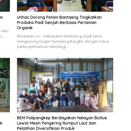
an
Unhas Dorong Petani Bantaeng Tingkatkan
Produksi Padi Genjah Berbasis Pertanian
Organik
 satu
ab,…
Mediatani.co – Kabupaten Bantaeng sejak lama
mengusung slogan Bantaeng Bangkit, dengan fokus
pada optimalisasi teknologi…
BEM Polipangkep Berdayakan Nelayan Buttue
uk
Lewat Mesin Pengering Rumput Laut dan
Pelatihan Diversifikasi Produk