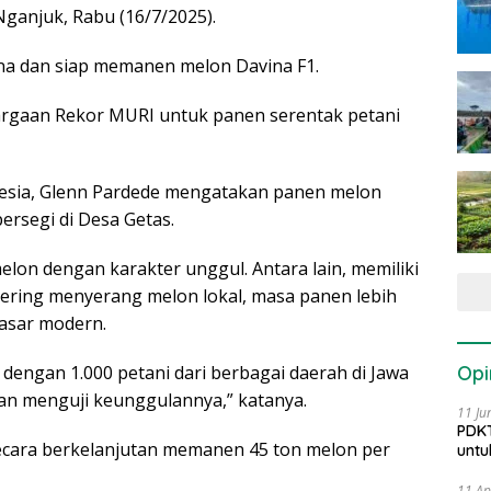
anjuk, Rabu (16/7/2025).
na dan siap memanen melon Davina F1.
argaan Rekor MURI untuk panen serentak petani
nesia, Glenn Pardede mengatakan panen melon
ersegi di Desa Getas.
lon dengan karakter unggul. Antara lain, memiliki
sering menyerang melon lokal, masa panen lebih
pasar modern.
Opi
 dengan 1.000 petani dari berbagai daerah di Jawa
an menguji keunggulannya,” katanya.
11 Ju
PDKT
ecara berkelanjutan memanen 45 ton melon per
untu
11 Ap