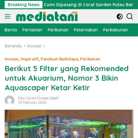
Langsung
, Atraktor Cumi Dipasang di Coral Garden Pulau Barrang Caddi
Breaking News
ke
konten
Berita
Pertanian
Perikanan
Peternakan
Perkebunan
L
Beranda
Inovasi
Inovasi
,
Inspiratif
,
Panduan Budidaya
,
Perikanan
Berikut 5 Filter yang Rekomended
untuk Akuarium, Nomor 3 Bikin
Aquascaper Ketar Ketir
Tenri Sa'na Firman Saleh
18 Februari 2026