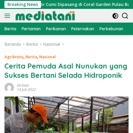
Langsung
an, Atraktor Cumi Dipasang di Coral Garden Pulau Barrang Ca
Breaking News
ke
konten
Berita
Pertanian
Perikanan
Peternakan
Perkebunan
L
Beranda
Berita
Nasional
Agribisnis
,
Berita
,
Nasional
Cerita Pemuda Asal Nunukan yang
Sukses Bertani Selada Hidroponik
Dirman
14 Juli 2022