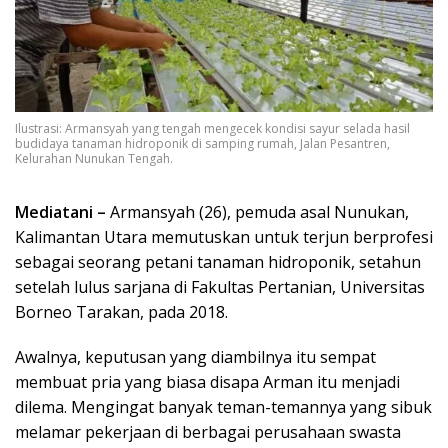
Ilustrasi: Armansyah yang tengah mengecek kondisi sayur selada hasil
budidaya tanaman hidroponik di samping rumah, Jalan Pesantren,
Kelurahan Nunukan Tengah.
Mediatani –
Armansyah (26), pemuda asal Nunukan,
Kalimantan Utara memutuskan untuk terjun berprofesi
sebagai seorang petani tanaman hidroponik, setahun
setelah lulus sarjana di Fakultas Pertanian, Universitas
Borneo Tarakan, pada 2018.
Awalnya, keputusan yang diambilnya itu sempat
membuat pria yang biasa disapa Arman itu menjadi
dilema. Mengingat banyak teman-temannya yang sibuk
melamar pekerjaan di berbagai perusahaan swasta