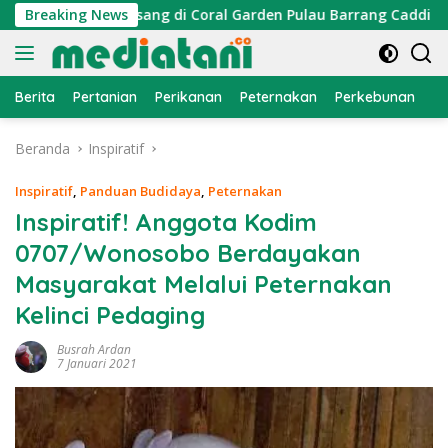
Langsung
 Dipasang di Coral Garden Pulau Barrang Caddi
Breaking News
PDKT D
ke
konten
Berita
Pertanian
Perikanan
Peternakan
Perkebunan
L
Beranda
Inspiratif
Inspiratif
,
Panduan Budidaya
,
Peternakan
Inspiratif! Anggota Kodim
0707/Wonosobo Berdayakan
Masyarakat Melalui Peternakan
Kelinci Pedaging
Busrah Ardan
7 Januari 2021