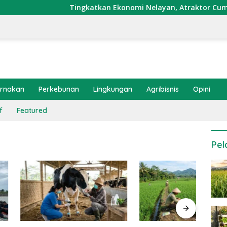
Tingkatkan Ekonomi Nelayan, Atraktor Cumi Dipasang d
ernakan
Perkebunan
Lingkungan
Agribisnis
Opini
f
Featured
Pel