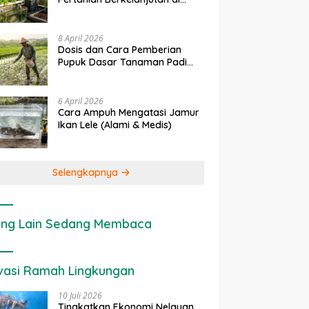
rapan IoT dalam
Ekonomi Sumber Daya Lahan:
P
Lahan Sempit
nian Modern di Indonesia
Cara Menghitung Valuasi
I
Ekologis Lahan Pertanian
a
8 April 2026
Dosis dan Cara Pemberian
Pupuk Dasar Tanaman Padi
yang Tepat
6 April 2026
Cara Ampuh Mengatasi Jamur
Ikan Lele (Alami & Medis)
Selengkapnya
ng Lain Sedang Membaca
vasi Ramah Lingkungan
10 Juli 2026
Tingkatkan Ekonomi Nelayan,