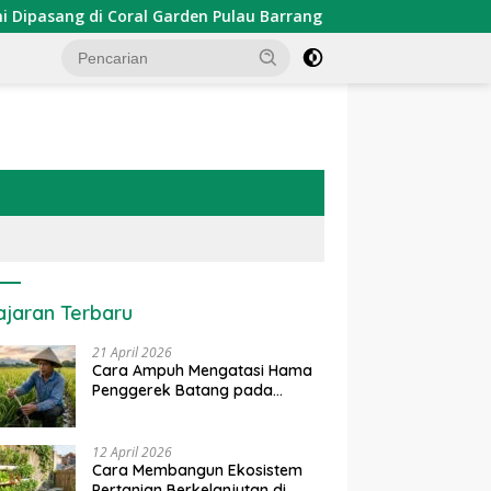
i Coral Garden Pulau Barrang Caddi
PDKT Danau Tempe
ajaran Terbaru
21 April 2026
Cara Ampuh Mengatasi Hama
Penggerek Batang pada
Tanaman Padi Secara Alami
dan Kimia
12 April 2026
Cara Membangun Ekosistem
Pertanian Berkelanjutan di