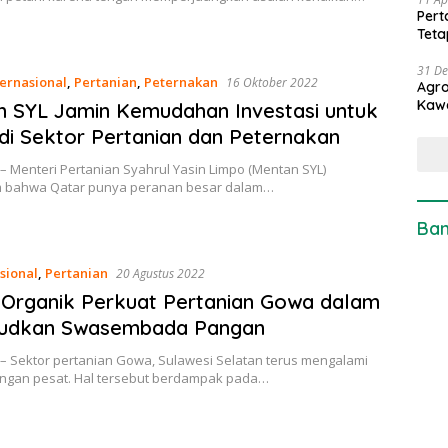
Pert
Teta
31 D
ternasional
,
Pertanian
,
Peternakan
16 Oktober 2022
Agro
Kaw
 SYL Jamin Kemudahan Investasi untuk
di Sektor Pertanian dan Peternakan
– Menteri Pertanian Syahrul Yasin Limpo (Mentan SYL)
 bahwa Qatar punya peranan besar dalam…
Ban
sional
,
Pertanian
20 Agustus 2022
Organik Perkuat Pertanian Gowa dalam
udkan Swasembada Pangan
 – Sektor pertanian Gowa, Sulawesi Selatan terus mengalami
gan pesat. Hal tersebut berdampak pada…