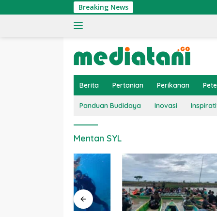
Langsung
Breaking News
ke
konten
Berita
Pertanian
Perikanan
Pet
Panduan Budidaya
Inovasi
Inspirati
Mentan SYL