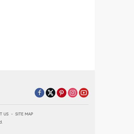
T US
SITE MAP
d.