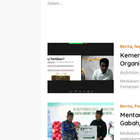
dalam…
Berita
,
Na
Kemen
Organi
Biofertilizer
Mediatani
Pertanian
Berita
,
Pe
Menta
Gabah,
Mediatani 
melindung