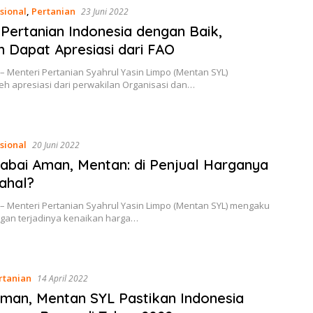
sional
,
Pertanian
23 Juni 2022
Pertanian Indonesia dengan Baik,
 Dapat Apresiasi dari FAO
– Menteri Pertanian Syahrul Yasin Limpo (Mentan SYL)
h apresiasi dari perwakilan Organisasi dan…
sional
20 Juni 2022
abai Aman, Mentan: di Penjual Harganya
ahal?
 – Menteri Pertanian Syahrul Yasin Limpo (Mentan SYL) mengaku
gan terjadinya kenaikan harga…
rtanian
14 April 2022
man, Mentan SYL Pastikan Indonesia