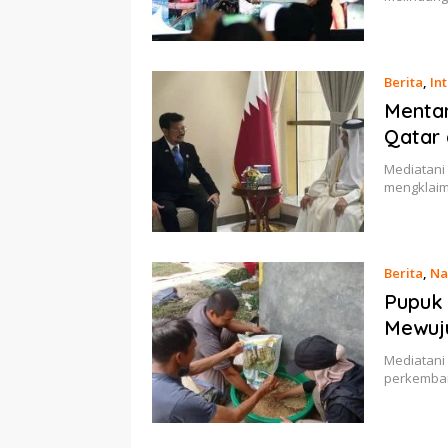
Berita
,
In
Mentan
Qatar 
Mediatani 
mengklaim
Berita
,
Na
Pupuk 
Mewuj
Mediatani
perkemban