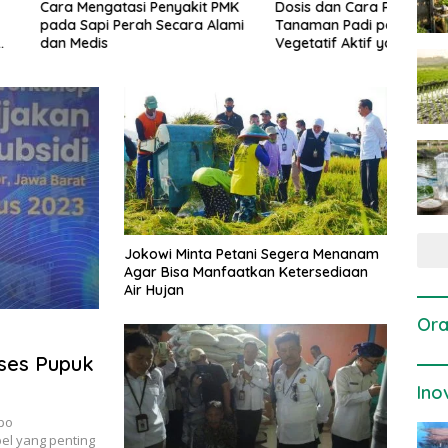
gatasi Penyakit PMK
Dosis dan Cara Pemupukan
Pene
i Perah Secara Alami
Tanaman Padi pada Fase
Perta
is
Vegetatif Aktif yang Tepat
Jokowi Minta Petani Segera Menanam
Agar Bisa Manfaatkan Ketersediaan
Air Hujan
Ora
kses Pupuk
Ino
mpo
l yang penting