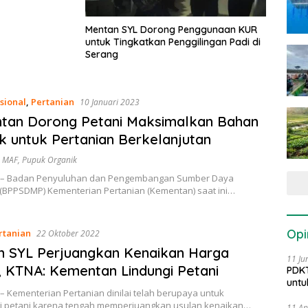
Mentan SYL Dorong Penggunaan KUR
untuk Tingkatkan Penggilingan Padi di
Serang
sional
,
Pertanian
10 Januari 2023
tan Dorong Petani Maksimalkan Bahan
k untuk Pertanian Berkelanjutan
,
MAF
,
Pupuk Organik
 – Badan Penyuluhan dan Pengembangan Sumber Daya
 (BPPSDMP) Kementerian Pertanian (Kementan) saat ini…
Opi
rtanian
22 Oktober 2022
n SYL Perjuangkan Kenaikan Harga
11 Ju
 KTNA: Kementan Lindungi Petani
PDKT
untu
– Kementerian Pertanian dinilai telah berupaya untuk
i petani karena tengah memperjuangkan usulan kenaikan…
11 Ap