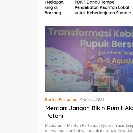
Ekonomi Nelayan,
PDKT Danau Tempe :
Cara Men
mi Dipasang di
Pendekatan Kearifan Lokal
pada Sap
n Pulau Barrang
untuk Keberlanjutan Sumber
dan Med
Daya Ikan
Berita
,
Pertanian
4 Agustus 2023
Mentan: Jangan Bikin Rumit A
Petani
Mediatani – Menteri Pertanian Syahrul Yasin Li
menyampaikan bahwa pupuk merupakan variabe