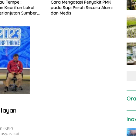
gatasi Penyakit PMK
Dosis dan Cara Pemupukan
Pene
i Perah Secara Alami
Tanaman Padi pada Fase
Perta
is
Vegetatif Aktif yang Tepat
Ora
layan
Ino
n (KKP)
masyarakat