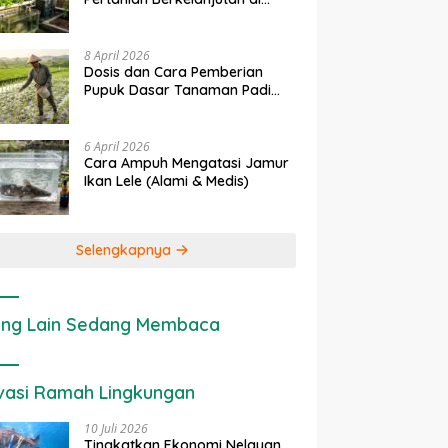
rapan IoT dalam
Ekonomi Sumber Daya Lahan:
P
Lahan Sempit
nian Modern di Indonesia
Cara Menghitung Valuasi
I
Ekologis Lahan Pertanian
a
8 April 2026
Dosis dan Cara Pemberian
Pupuk Dasar Tanaman Padi
yang Tepat
6 April 2026
Cara Ampuh Mengatasi Jamur
Ikan Lele (Alami & Medis)
Selengkapnya
ng Lain Sedang Membaca
vasi Ramah Lingkungan
10 Juli 2026
Tingkatkan Ekonomi Nelayan,