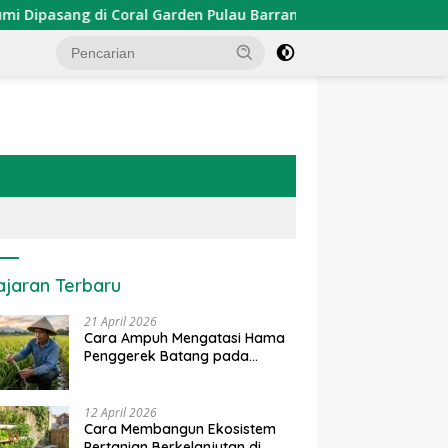
asang di Coral Garden Pulau Barrang Caddi
PDKT Danau
ajaran Terbaru
21 April 2026
Cara Ampuh Mengatasi Hama
Penggerek Batang pada
Tanaman Padi Secara Alami
dan Kimia
12 April 2026
Cara Membangun Ekosistem
Pertanian Berkelanjutan di