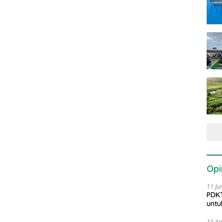
Opi
11 Ju
PDKT
untu
11 Ap