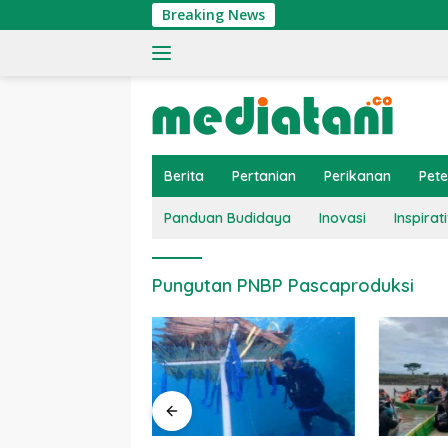
Langsung
Breaking News
ke
konten
Berita
Pertanian
Perikanan
Pet
Panduan Budidaya
Inovasi
Inspirati
Pungutan PNBP Pascaproduksi