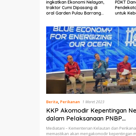
Ekonomi Nelayan,
PDKT Danau Tempe :
Cara Men
mi Dipasang di
Pendekatan Kearifan Lokal
pada Sap
n Pulau Barrang
untuk Keberlanjutan Sumber
dan Med
Daya Ikan
Berita
,
Perikanan
1 Maret 2023
KKP Akomodir Kepentingan Ne
dalam Pelaksanaan PNBP
Pascaproduksi
Mediatani – Kementerian Kelautan dan Perikana
memastikan akan mengakomodir kepentingan 