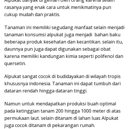
Alpukat banyak di gemari oleh orang karena selain
rasanya yang enak cara untuk menikmatinya pun
cukup mudah dan praktis.
Tanaman ini memiliki segudang manfaat selain menjadi
tanaman konsumsi alpukat juga menjadi bahan baku
beberapa produk kesehatan dan kecantikan. selain itu,
daunnya pun juga dapat digunakan sebagai obat
karena memiliki kandungan kimia seperti polifenol dan
quersetin.
Alpukat sangat cocok di budidayakan di wilayah tropis
khususnya indonesia. Tanaman ini dapat
tumbuh
dari
dataran
rendah
hingga
dataran
tinggi.
Namun
untuk mendapatkan
produksi
buah
optimal
pada
ketinggian
tanam
200
hingga
1000
meter
di
atas
permukaan
laut. selain ditanam di lahan luas Alpukat
juga cocok ditanam di pekarangan rumah.