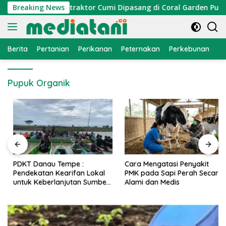
Langsung
omi Nelayan, Atraktor Cumi Dipasang di Coral Garden Pulau B
Breaking News
ke
konten
Berita
Pertanian
Perikanan
Peternakan
Perkebunan
L
Pupuk Organik
PDKT Danau Tempe :
Cara Mengatasi Penyakit
Pendekatan Kearifan Lokal
PMK pada Sapi Perah Secara
untuk Keberlanjutan Sumber
Alami dan Medis
Daya Ikan