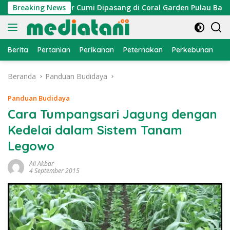
Langsung
, Atraktor Cumi Dipasang di Coral Garden Pulau Barrang Cadd
Breaking News
ke
konten
Berita
Pertanian
Perikanan
Peternakan
Perkebunan
L
Beranda
Panduan Budidaya
Panduan Budidaya
Cara Tumpangsari Jagung dengan
Kedelai dalam Sistem Tanam
Legowo
Ali Akbar
4 September 2015