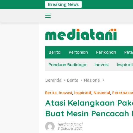
Langsung
Breaking News
Tingka
ke
konten
Berita
Pertanian
Perikanan
Pet
Panduan Budidaya
Inovasi
Inspirati
Beranda
Berita
Nasional
Berita
,
Inovasi
,
Inspiratif
,
Nasional
,
Peternaka
Atasi Kelangkaan Pa
Buat Mesin Pencacah
Hardianti Jamal
8 Oktober 2021