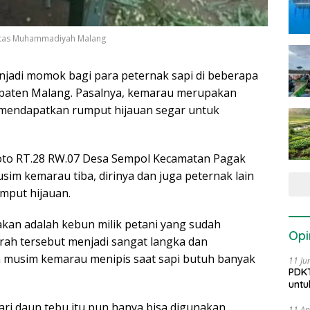
itas Muhammadiyah Malang
adi momok bagi para peternak sapi di beberapa
upaten Malang. Pasalnya, kemarau merupakan
 mendapatkan rumput hijauan segar untuk
uroto RT.28 RW.07 Desa Sempol Kecamatan Pagak
m kemarau tiba, dirinya dan juga peternak lain
mput hijauan.
akan adalah kebun milik petani yang sudah
Opi
erah tersebut menjadi sangat langka dan
musim kemarau menipis saat sapi butuh banyak
11 Ju
PDKT
untu
ri daun tebu itu pun hanya bisa digunakan
11 Ap