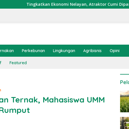
tkan Ekonomi Nelayan, Atraktor Cumi Dipasang di Coral Garde
ernakan
Perkebunan
Lingkungan
Agribisnis
Opini
f
Featured
Pel
n
kan Ternak, Mahasiswa UMM
 Rumput