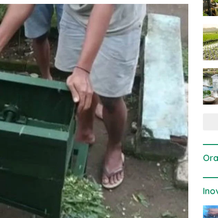
Ora
Ino