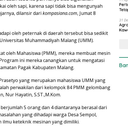
Pert
kai oleh sapi, karena sapi tidak bisa mengunyah
Teta
arnya, dilansir dari
kompasiana.com
, Jumat 8
31 D
Agro
Kaw
dapi oleh peternak di daerah tersebut bisa sedikit
ri Universitas Muhammadiyah Malang (UMM).
kat oleh Mahasiswa (PMM), mereka membuat mesin
 Program ini mereka canangkan untuk mengatasi
Ban
camatan Pagak Kabupaten Malang.
wi Prasetyo yang merupakan mahasiswa UMM yang
 adalah perwakilan dari kelompok 84 PMM gelombang
, Nur Hayatin, S.ST.,M.Kom.
berjumlah 5 orang dan 4 diantaranya berasal dari
masalahan yang dihadapi warga Desa Sempol,
mu keteknik mesinan yang dimiliki.