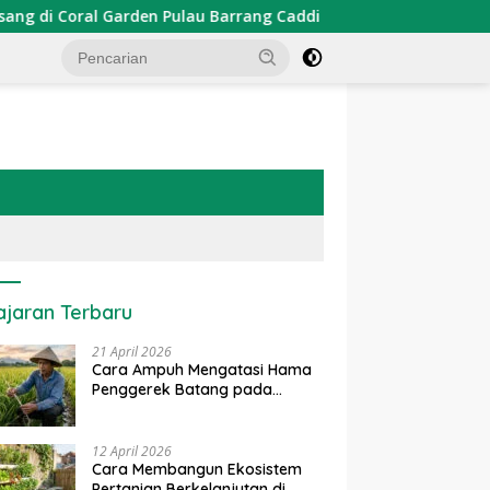
n Pulau Barrang Caddi
PDKT Danau Tempe : Pendekatan
ajaran Terbaru
21 April 2026
Cara Ampuh Mengatasi Hama
Penggerek Batang pada
Tanaman Padi Secara Alami
dan Kimia
12 April 2026
Cara Membangun Ekosistem
Pertanian Berkelanjutan di