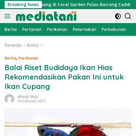
Langsung
 Cumi Dipasang di Coral Garden Pulau Barrang Caddi
Breaking News
P
ke
konten
Berita
Pertanian
Perikanan
Peternakan
Perkebunan
L
Beranda
Berita
Berita
,
Perikanan
Balai Riset Budidaya Ikan Hias
Rekomendasikan Pakan Ini untuk
Ikan Cupang
Mheela Nisty
16 Februari 2021