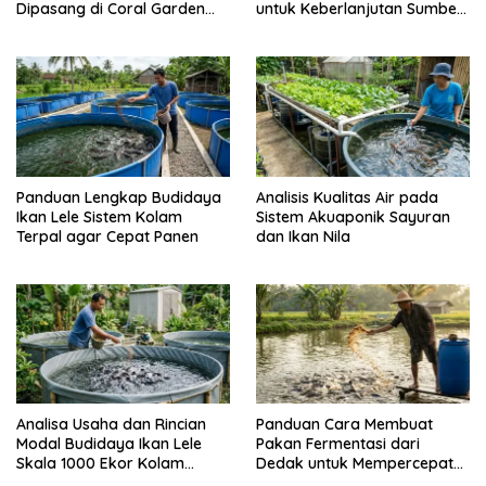
Dipasang di Coral Garden
untuk Keberlanjutan Sumber
Pulau Barrang Caddi
Daya Ikan
Panduan Lengkap Budidaya
Analisis Kualitas Air pada
Ikan Lele Sistem Kolam
Sistem Akuaponik Sayuran
Terpal agar Cepat Panen
dan Ikan Nila
Analisa Usaha dan Rincian
Panduan Cara Membuat
Modal Budidaya Ikan Lele
Pakan Fermentasi dari
Skala 1000 Ekor Kolam
Dedak untuk Mempercepat
Terpal untuk Pemula
Panen Ikan Lele