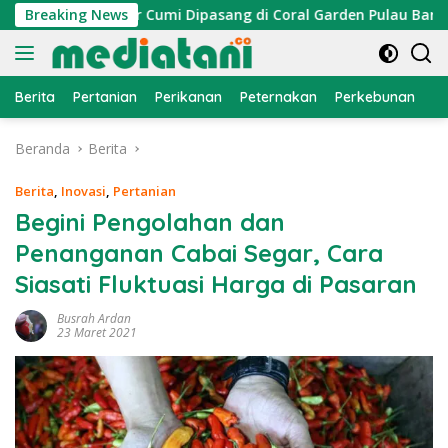
Langsung
, Atraktor Cumi Dipasang di Coral Garden Pulau Barrang Caddi
Breaking News
ke
konten
Berita
Pertanian
Perikanan
Peternakan
Perkebunan
L
Beranda
Berita
Berita
,
Inovasi
,
Pertanian
Begini Pengolahan dan
Penanganan Cabai Segar, Cara
Siasati Fluktuasi Harga di Pasaran
Busrah Ardan
23 Maret 2021