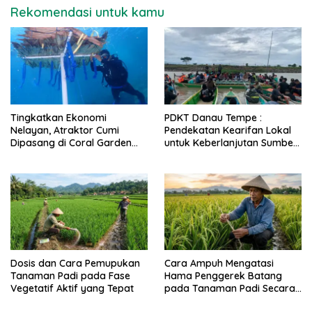
Rekomendasi untuk kamu
Tingkatkan Ekonomi
PDKT Danau Tempe :
Nelayan, Atraktor Cumi
Pendekatan Kearifan Lokal
Dipasang di Coral Garden
untuk Keberlanjutan Sumber
Pulau Barrang Caddi
Daya Ikan
Dosis dan Cara Pemupukan
Cara Ampuh Mengatasi
Tanaman Padi pada Fase
Hama Penggerek Batang
Vegetatif Aktif yang Tepat
pada Tanaman Padi Secara
Alami dan Kimia