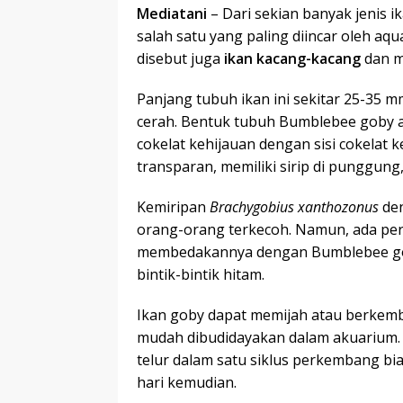
Mediatani
– Dari sekian banyak jenis 
salah satu yang paling diincar oleh aqu
disebut juga
ikan kacang-kacang
dan m
Panjang tubuh ikan ini sekitar 25-35 
cerah. Bentuk tubuh Bumblebee goby
cokelat kehijauan dengan sisi cokelat 
transparan, memiliki sirip di punggung,
Kemiripan
Brachygobius xanthozonus
de
orang-orang terkecoh. Namun, ada perb
membedakannya dengan Bumblebee goby
bintik-bintik hitam.
Ikan goby dapat memijah atau berkem
mudah dibudidayakan dalam akuarium. 
telur dalam satu siklus perkembang bi
hari kemudian.