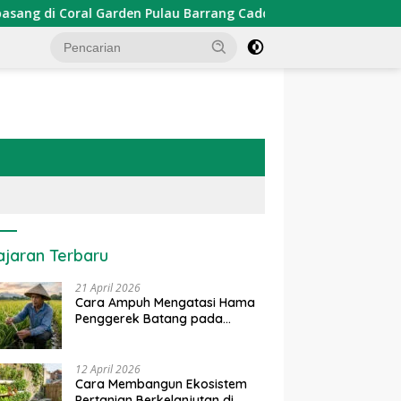
rden Pulau Barrang Caddi
PDKT Danau Tempe : Pendekat
ajaran Terbaru
21 April 2026
Cara Ampuh Mengatasi Hama
Penggerek Batang pada
Tanaman Padi Secara Alami
dan Kimia
12 April 2026
Cara Membangun Ekosistem
Pertanian Berkelanjutan di