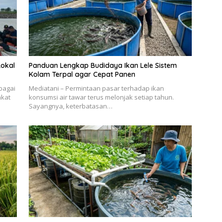
Lokal
Panduan Lengkap Budidaya Ikan Lele Sistem
Kolam Terpal agar Cepat Panen
bagai
Mediatani – Permintaan pasar terhadap ikan
akat
konsumsi air tawar terus melonjak setiap tahun.
Sayangnya, keterbatasan…