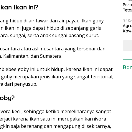
Pert
an Ikan ini?
Teta
ang hidup di air tawar dan air payau. Ikan goby
31 D
Agro
 ikan ini juga dapat hidup di sepanjang garis
Kaw
ara, sungai, serta anak sungai pasang surut.
santara atau asli nusantara yang tersebar dan
a, Kalimantan, dan Sumatera.
Ban
blebee goby ini untuk hidup, karena ikan ini dapat
goby merupakan jenis ikan yang sangat territorial,
a dari penyusup.
oby?
ora kecil, sehingga ketika memeliharanya sangat
terjadi karena ikan satu ini merupakan karnivora
in saja berenang dan mengapung di sekitarnya,