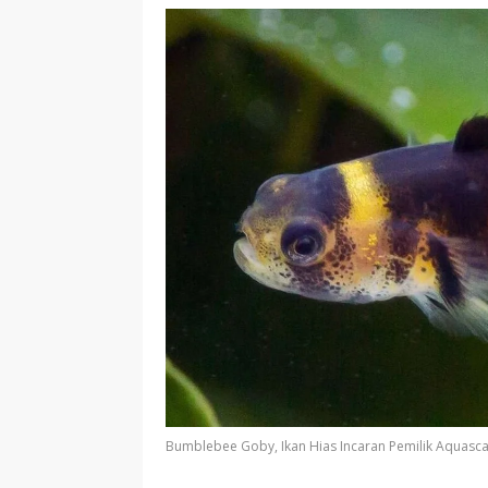
Bumblebee Goby, Ikan Hias Incaran Pemilik Aquasc