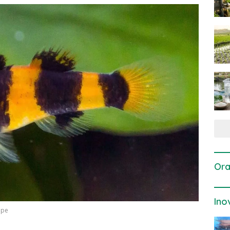
Ora
Ino
ape