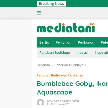
Langsung
Breaking News
Tin
ke
konten
Berita
Pertanian
Perikanan
Pet
Panduan Budidaya
Inovasi
Inspirati
Beranda
Panduan Budidaya
Panduan Budidaya
,
Perikanan
Bumblebee Goby, Ikan
Aquascape
Tenri Sa'na Firman Saleh
17 Februari 2026