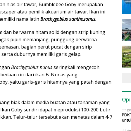
ikan hias air tawar, Bumblebee Goby merupakan
ascaper atau pemilik akuarium air tawar. Ikan ini
emiliki nama latin
Brachygobius xanthozonus.
mm dan berwarna hitam solid dengan strip kuning
 agak pipih memanjang, punggung berwarna
keemasan, bagian perut pucat dengan sirip
 serta duburnya memiliki garis gelap.
ngan
Brachygobius nunus
seringkali mengecoh
edaan ciri dari ikan B. Nunas yang
, yaitu garis-garis hitamnya yang patah dengan
Opi
bang biak dalam media buatan atau tanaman yang
Ikan Goby sendiri dapat meproduksi 100-200 butir
11 Ju
PDKT
akkan. Telur-telur tersebut akan menetas dalam 4-7
untu
11 Ap