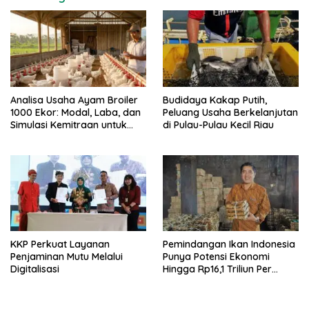
Analisa Usaha Ayam Broiler
Budidaya Kakap Putih,
1000 Ekor: Modal, Laba, dan
Peluang Usaha Berkelanjutan
Simulasi Kemitraan untuk
di Pulau-Pulau Kecil Riau
Pemula
KKP Perkuat Layanan
Pemindangan Ikan Indonesia
Penjaminan Mutu Melalui
Punya Potensi Ekonomi
Digitalisasi
Hingga Rp16,1 Triliun Per
Tahun