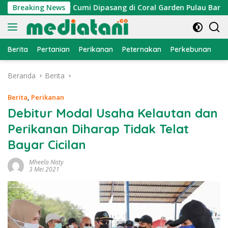
Langsung
, Atraktor Cumi Dipasang di Coral Garden Pulau Barrang Cadd
Breaking News
ke
konten
Berita
Pertanian
Perikanan
Peternakan
Perkebunan
L
Beranda
Berita
Berita
,
Perikanan
Debitur Modal Usaha Kelautan dan
Perikanan Diharap Tidak Telat
Bayar Cicilan
Mheela Nisty
3 Mei 2021