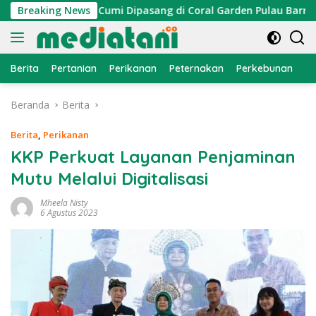
Langsung
, Atraktor Cumi Dipasang di Coral Garden Pulau Barrang Cadd
Breaking News
ke
konten
Berita
Pertanian
Perikanan
Peternakan
Perkebunan
L
Beranda
Berita
Berita
,
Perikanan
KKP Perkuat Layanan Penjaminan
Mutu Melalui Digitalisasi
Mheela Nisty
6 Agustus 2023