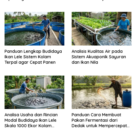
Pulau Barrang Caddi
Daya Ikan
Panduan Lengkap Budidaya
Analisis Kualitas Air pada
Ikan Lele Sistem Kolam
Sistem Akuaponik Sayuran
Terpal agar Cepat Panen
dan Ikan Nila
Analisa Usaha dan Rincian
Panduan Cara Membuat
Modal Budidaya Ikan Lele
Pakan Fermentasi dari
Skala 1000 Ekor Kolam
Dedak untuk Mempercepat
Terpal untuk Pemula
Panen Ikan Lele