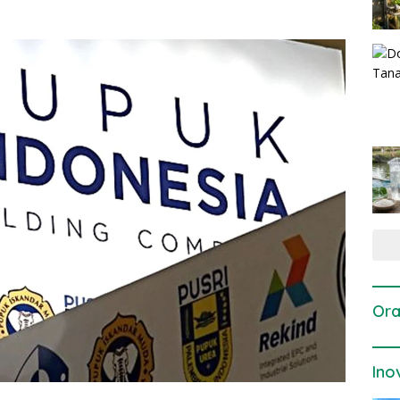
Ora
Ino