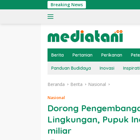
Langsung
Breaking News
Ti
ke
konten
Berita
Pertanian
Perikanan
Pet
Panduan Budidaya
Inovasi
Inspirati
Beranda
Berita
Nasional
Nasional
Dorong Pengembanga
Lingkungan, Pupuk In
miliar