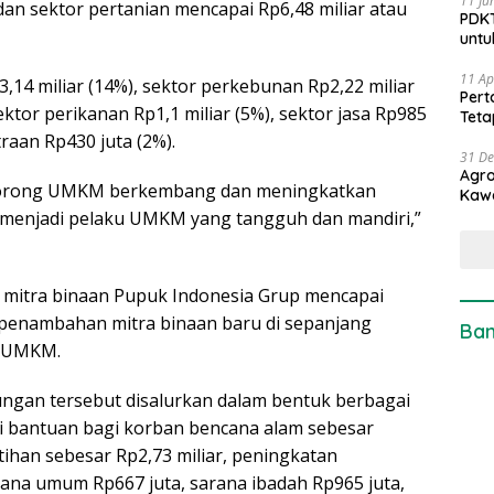
11 Ju
 dan sektor pertanian mencapai Rp6,48 miliar atau
PDKT
untu
11 Ap
3,14 miliar (14%), sektor perkebunan Rp2,22 miliar
Pert
sektor perikanan Rp1,1 miliar (5%), sektor jasa Rp985
Teta
raan Rp430 juta (2%).
31 D
Agro
dorong UMKM berkembang dan meningkatkan
Kaw
 menjadi pelaku UMKM yang tangguh dan mandiri,”
al mitra binaan Pupuk Indonesia Grup mencapai
penambahan mitra binaan baru di sepanjang
Ban
a UMKM.
ngan tersebut disalurkan dalam bentuk berbagai
ti bantuan bagi korban bencana alam sebesar
tihan sebesar Rp2,73 miliar, peningkatan
rana umum Rp667 juta, sarana ibadah Rp965 juta,