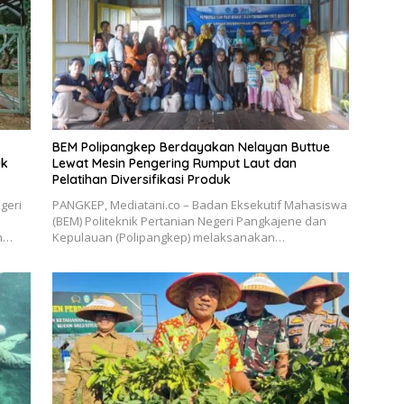
BEM Polipangkep Berdayakan Nelayan Buttue
uk
Lewat Mesin Pengering Rumput Laut dan
Pelatihan Diversifikasi Produk
geri
PANGKEP, Mediatani.co – Badan Eksekutif Mahasiswa
(BEM) Politeknik Pertanian Negeri Pangkajene dan
n…
Kepulauan (Polipangkep) melaksanakan…