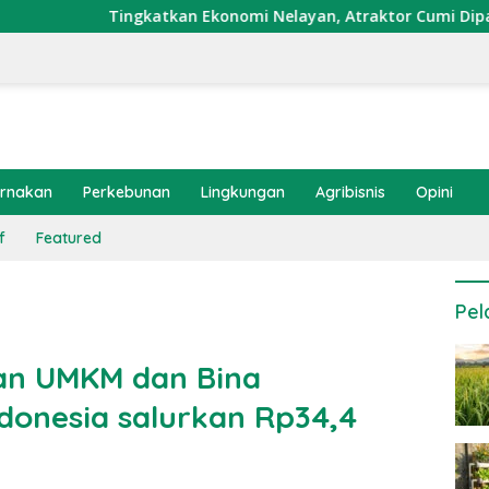
ngkatkan Ekonomi Nelayan, Atraktor Cumi Dipasang di Coral Ga
ernakan
Perkebunan
Lingkungan
Agribisnis
Opini
f
Featured
Pel
n UMKM dan Bina
donesia salurkan Rp34,4