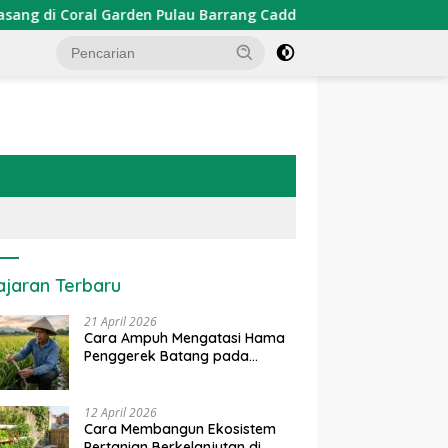
rden Pulau Barrang Caddi
PDKT Danau Tempe : Pendeka
ajaran Terbaru
21 April 2026
Cara Ampuh Mengatasi Hama
Penggerek Batang pada
Tanaman Padi Secara Alami
dan Kimia
12 April 2026
Cara Membangun Ekosistem
Pertanian Berkelanjutan di