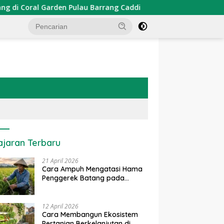
Pulau Barrang Caddi
PDKT Danau Tempe : Pendekatan K
ajaran Terbaru
21 April 2026
Cara Ampuh Mengatasi Hama
Penggerek Batang pada
Tanaman Padi Secara Alami
dan Kimia
12 April 2026
Cara Membangun Ekosistem
Pertanian Berkelanjutan di