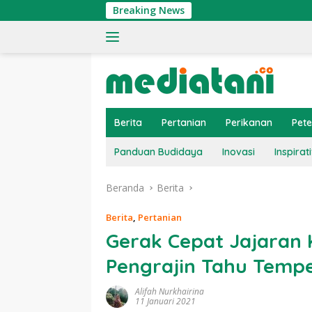
Langsung
Breaking News
Tingkat
ke
konten
Berita
Pertanian
Perikanan
Pet
Panduan Budidaya
Inovasi
Inspirati
Beranda
Berita
Berita
,
Pertanian
Gerak Cepat Jajaran 
Pengrajin Tahu Tem
Alifah Nurkhairina
11 Januari 2021