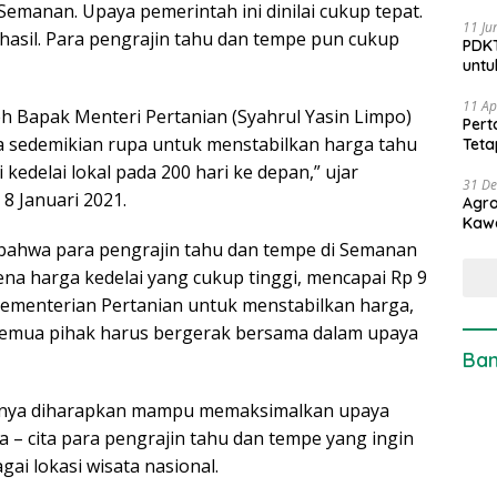
Semanan. Upaya pemerintah ini dinilai cukup tepat.
11 Ju
asil. Para pengrajin tahu dan tempe pun cukup
PDKT
untu
11 Ap
eh Bapak Menteri Pertanian (Syahrul Yasin Limpo)
Pert
a sedemikian rupa untuk menstabilkan harga tahu
Teta
edelai lokal pada 200 hari ke depan,” ujar
31 D
 8 Januari 2021.
Agro
Kaw
bahwa para pengrajin tahu dan tempe di Semanan
na harga kedelai yang cukup tinggi, mencapai Rp 9
Kementerian Pertanian untuk menstabilkan harga,
semua pihak harus bergerak bersama dalam upaya
Ban
annya diharapkan mampu memaksimalkan upaya
 – cita para pengrajin tahu dan tempe yang ingin
i lokasi wisata nasional.