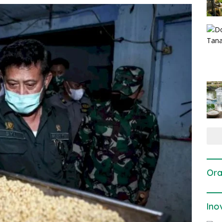
Ora
Ino