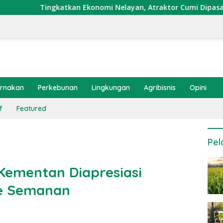
kan Ekonomi Nelayan, Atraktor Cumi Dipasang di Coral Garden 
ernakan
Perkebunan
Lingkungan
Agribisnis
Opini
f
Featured
Pel
Kementan Diapresiasi
pe Semanan