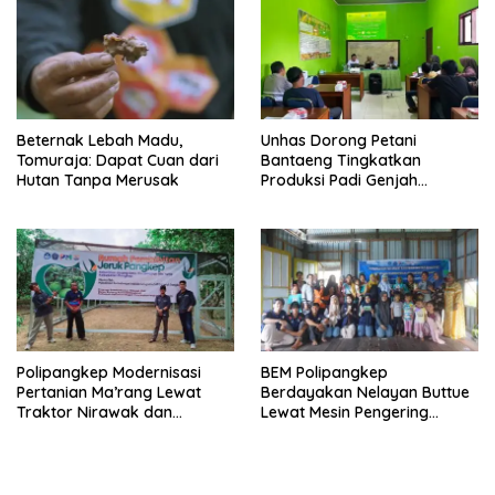
Beternak Lebah Madu,
Unhas Dorong Petani
Tomuraja: Dapat Cuan dari
Bantaeng Tingkatkan
Hutan Tanpa Merusak
Produksi Padi Genjah
Berbasis Pertanian Organik
Polipangkep Modernisasi
BEM Polipangkep
Pertanian Ma’rang Lewat
Berdayakan Nelayan Buttue
Traktor Nirawak dan
Lewat Mesin Pengering
Pelestarian Jeruk Pangkep
Rumput Laut dan Pelatihan
Diversifikasi Produk