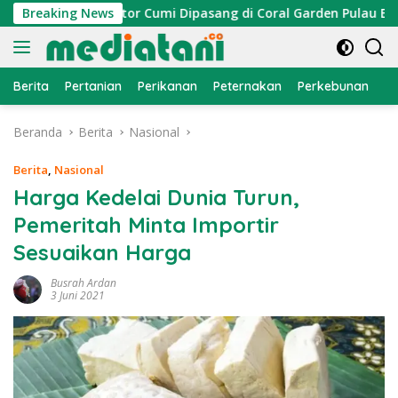
Langsung
yan, Atraktor Cumi Dipasang di Coral Garden Pulau Barrang Ca
Breaking News
ke
konten
Berita
Pertanian
Perikanan
Peternakan
Perkebunan
L
Beranda
Berita
Nasional
Berita
,
Nasional
Harga Kedelai Dunia Turun,
Pemeritah Minta Importir
Sesuaikan Harga
Busrah Ardan
3 Juni 2021