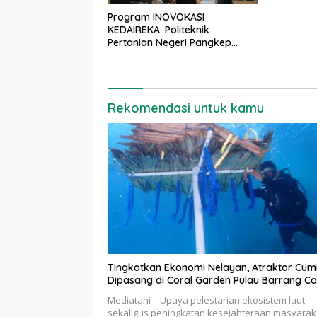
Program INOVOKASI
KEDAIREKA: Politeknik
Pertanian Negeri Pangkep
Gelar Pelatihan Biokonversi
Limbah Organik Pabrik Teh
Berbasis Maggot
Rekomendasi untuk kamu
Tingkatkan Ekonomi Nelayan, Atraktor Cum
Dipasang di Coral Garden Pulau Barrang Ca
Mediatani – Upaya pelestarian ekosistem laut
sekaligus peningkatan kesejahteraan masyarak