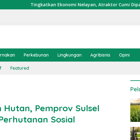
katkan Ekonomi Nelayan, Atraktor Cumi Dipasang di Coral Gar
ernakan
Perkebunan
Lingkungan
Agribisnis
Opini
f
Featured
Pel
 Hutan, Pemprov Sulsel
erhutanan Sosial