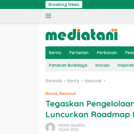
Langsung
Breaking News
Ting
ke
konten
Berita
Pertanian
Perikanan
Pet
Panduan Budidaya
Inovasi
Inspirati
Beranda
Berita
Nasional
Berita
,
Nasional
Tegaskan Pengelolaan
Luncurkan Roadmap P
Ahimsa Garabha
18 Juni 2025