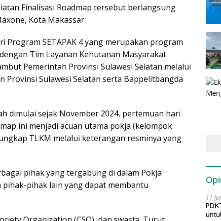
atan Finalisasi Roadmap tersebut berlangsung
 Maxone, Kota Makassar.
ri Program SETAPAK 4 yang merupakan program
n dengan Tim Layanan Kehutanan Masyarakat
sambut Pemerintah Provinsi Sulawesi Selatan melalui
 Provinsi Sulawesi Selatan serta Bappelitbangda
h dimulai sejak November 2024, pertemuan hari
admap ini menjadi acuan utama pokja (kelompok
ungkap TLKM melalui keterangan resminya yang
erbagai pihak yang tergabung di dalam Pokja
Opi
 pihak-pihak lain yang dapat membantu
11 Ju
PDKT
untu
Society Organization (CSO), dan swasta. Turut