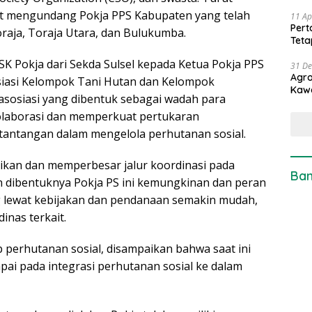
ut mengundang Pokja PPS Kabupaten yang telah
11 Ap
Pert
raja, Toraja Utara, dan Bulukumba.
Teta
K Pokja dari Sekda Sulsel kepada Ketua Pokja PPS
31 D
Agro
osiasi Kelompok Tani Hutan dan Kelompok
Kaw
asosiasi yang dibentuk sebagai wadah para
laborasi dan memperkuat pertukaran
 tantangan dalam mengelola perhutanan sosial.
sikan dan memperbesar jalur koordinasi pada
Ban
n dibentuknya Pokja PS ini kemungkinan dan peran
 lewat kebijakan dan pendanaan semakin mudah,
inas terkait.
perhutanan sosial, disampaikan bahwa saat ini
i pada integrasi perhutanan sosial ke dalam