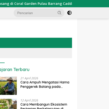
den Pulau Barrang Caddi
PDKT Danau Tempe : Pendekat
ajaran Terbaru
21 April 2026
Cara Ampuh Mengatasi Hama
Penggerek Batang pada
Tanaman Padi Secara Alami
dan Kimia
12 April 2026
Cara Membangun Ekosistem
Pertanian Berkelanjutan di