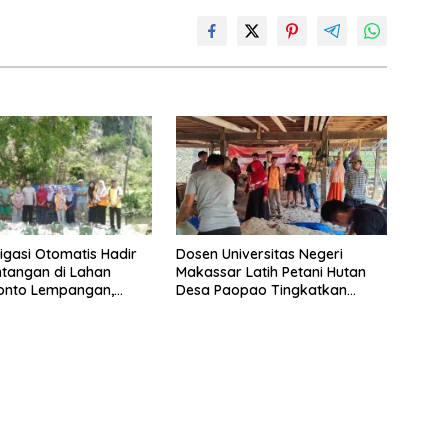
rigasi Otomatis Hadir
Dosen Universitas Negeri
ntangan di Lahan
Makassar Latih Petani Hutan
Bonto Lempangan,
Desa Paopao Tingkatkan
Produksi Agroforestri dengan
Prinsip Good Agriculture
Practice (GAP)