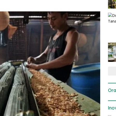
Ora
Ino