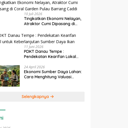
10 Juli 2026
Tingkatkan Ekonomi Nelayan,
Atraktor Cumi Dipasang di
Coral Garden Pulau Barrang
Caddi
11 Juni 2026
PDKT Danau Tempe :
Pendekatan Kearifan Lokal
untuk Keberlanjutan Sumber
Daya Ikan
24 April 2026
Ekonomi Sumber Daya Lahan:
Cara Menghitung Valuasi
Ekologis Lahan Pertanian
Selengkapnya
ni