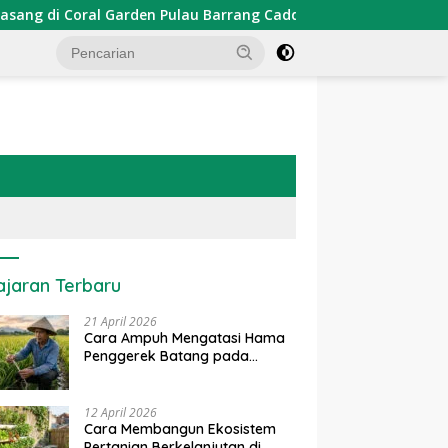
en Pulau Barrang Caddi
PDKT Danau Tempe : Pendekata
ajaran Terbaru
21 April 2026
Cara Ampuh Mengatasi Hama
Penggerek Batang pada
Tanaman Padi Secara Alami
dan Kimia
12 April 2026
Cara Membangun Ekosistem
Pertanian Berkelanjutan di