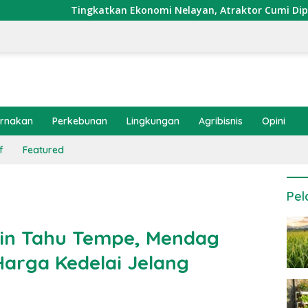
katkan Ekonomi Nelayan, Atraktor Cumi Dipasang di Coral Gard
ernakan
Perkebunan
Lingkungan
Agribisnis
Opini
f
Featured
Pel
jin Tahu Tempe, Mendag
arga Kedelai Jelang