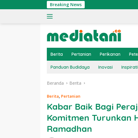
Langsung
Breaking News
Ting
ke
konten
Berita
Pertanian
Perikanan
Pet
Panduan Budidaya
Inovasi
Inspirati
Beranda
Berita
Berita
,
Pertanian
Kabar Baik Bagi Pera
Komitmen Turunkan H
Ramadhan