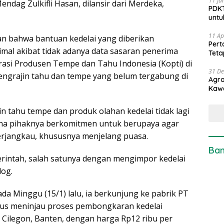
11 Ju
ndag Zulkifli Hasan, dilansir dari Merdeka,
PDKT
untu
11 Ap
an bahwa bantuan kedelai yang diberikan
Pert
mal akibat tidak adanya data sasaran penerima
Teta
si Produsen Tempe dan Tahu Indonesia (Kopti) di
31 D
 pengrajin tahu dan tempe yang belum tergabung di
Agro
Kaw
 tahu tempe dan produk olahan kedelai tidak lagi
ena pihaknya berkomitmen untuk berupaya agar
erjangkau, khususnya menjelang puasa.
Ban
erintah, salah satunya dengan mengimpor kedelai
log.
a Minggu (15/1) lalu, ia berkunjung ke pabrik PT
igus meninjau proses pembongkaran kedelai
i Cilegon, Banten, dengan harga Rp12 ribu per