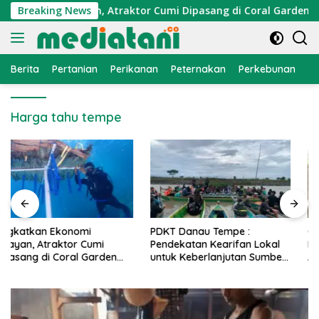
Langsung
Ekonomi Nelayan, Atraktor Cumi Dipasang di Coral Garden Pula
Breaking News
ke
konten
Berita
Pertanian
Perikanan
Peternakan
Perkebunan
L
Harga tahu tempe
PDKT Danau Tempe :
Cara Mengatasi Penyakit
Pendekatan Kearifan Lokal
PMK pada Sapi Perah Secara
untuk Keberlanjutan Sumber
Alami dan Medis
Daya Ikan