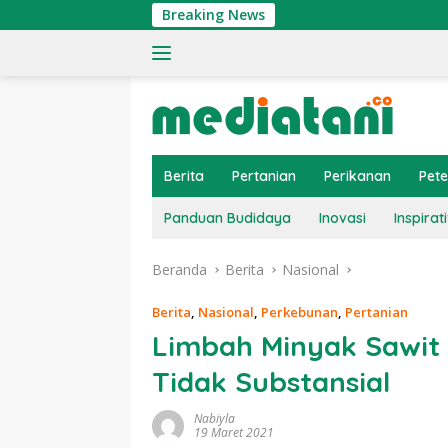
Langsung
Breaking News
Ti
ke
konten
Berita
Pertanian
Perikanan
Pet
Panduan Budidaya
Inovasi
Inspirati
Beranda
Berita
Nasional
Berita
,
Nasional
,
Perkebunan
,
Pertanian
Limbah Minyak Sawit 
Tidak Substansial
Nabiyla
19 Maret 2021