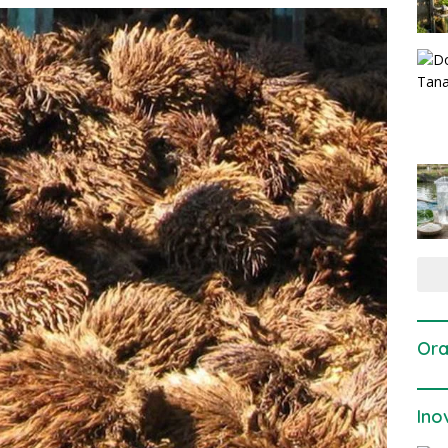
Ora
Ino