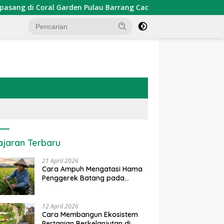
arden Pulau Barrang Caddi
PDKT Danau Tempe : Pendeka
ajaran Terbaru
21 April 2026
Cara Ampuh Mengatasi Hama
Penggerek Batang pada
Tanaman Padi Secara Alami
dan Kimia
12 April 2026
Cara Membangun Ekosistem
Pertanian Berkelanjutan di