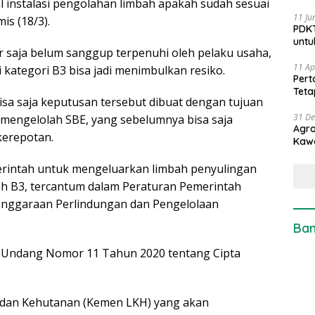
al instalasi pengolahan limbah apakah sudah sesuai
11 Ju
is (18/3).
PDKT
untu
r saja belum sanggup terpenuhi oleh pelaku usaha,
11 Ap
kategori B3 bisa jadi menimbulkan resiko.
Pert
Teta
bisa saja keputusan tersebut dibuat dengan tujuan
31 D
mengelolah SBE, yang sebelumnya bisa saja
Agro
erepotan.
Kaw
erintah untuk mengeluarkan limbah penyulingan
bah B3, tercantum dalam Peraturan Pemerintah
nggaraan Perlindungan dan Pengelolaan
Ban
g-Undang Nomor 11 Tahun 2020 tentang Cipta
 dan Kehutanan (Kemen LKH) yang akan