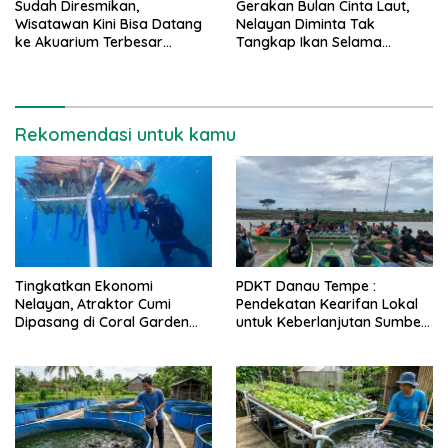
Sudah Diresmikan,
Gerakan Bulan Cinta Laut,
Wisatawan Kini Bisa Datang
Nelayan Diminta Tak
ke Akuarium Terbesar
Tangkap Ikan Selama
Indonesia di Pangandaran
Oktober
Rekomendasi untuk kamu
Tingkatkan Ekonomi
PDKT Danau Tempe :
Nelayan, Atraktor Cumi
Pendekatan Kearifan Lokal
Dipasang di Coral Garden
untuk Keberlanjutan Sumber
Pulau Barrang Caddi
Daya Ikan