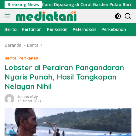
Langsung
n, Atraktor Cumi Dipasang di Coral Garden Pulau Barrang Cad
Breaking News
ke
konten
Berita
Pertanian
Perikanan
Peternakan
Perkebunan
L
Beranda
Berita
Berita
,
Perikanan
Lobster di Perairan Pangandaran
Nyaris Punah, Hasil Tangkapan
Nelayan Nihil
Mheela Nisty
19 Maret 2021