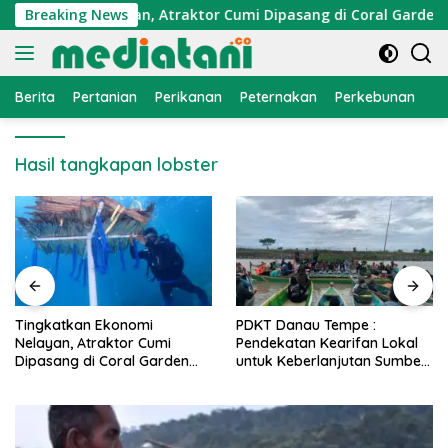
Langsung
Ekonomi Nelayan, Atraktor Cumi Dipasang di Coral Garden Pul
Breaking News
ke
konten
Berita
Pertanian
Perikanan
Peternakan
Perkebunan
L
Hasil tangkapan lobster
PDKT Danau Tempe :
Cara Mengatasi Penyakit
Pendekatan Kearifan Lokal
PMK pada Sapi Perah Secar
untuk Keberlanjutan Sumber
Alami dan Medis
Daya Ikan