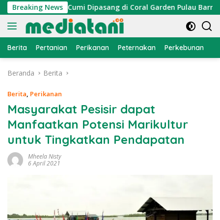
Langsung
, Atraktor Cumi Dipasang di Coral Garden Pulau Barrang Caddi
Breaking News
ke
konten
Berita
Pertanian
Perikanan
Peternakan
Perkebunan
L
Beranda
Berita
Berita
,
Perikanan
Masyarakat Pesisir dapat
Manfaatkan Potensi Marikultur
untuk Tingkatkan Pendapatan
Mheela Nisty
6 April 2021