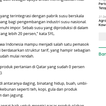
Pert
Teta
ang terintegrasi dengan pabrik susu berskala
31 D
Agro
ang bagi pengembangan industri susu nasional.
Kaw
enuhi impor. Sebab susu yang diproduksi di dalam
ng lebih 20 persen,” kata SYL.
wa Indonesia mampu menjadi salah satu pemasok
i berdasarkan struktur tarif, yang hampir sebagian
Ban
sudah mulai rendah.
 produk pertanian di Qatar yang sudah 0 persen
).
i antaranya daging, binatang hidup, buah, umbi-
ebunan seperti teh, kopi, gula dan produk
m dan jagung.
 sangat baik untuk mengisi pasar produk olahan