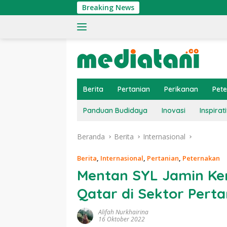
Langsung
Breaking News
T
ke
konten
Berita
Pertanian
Perikanan
Pet
Panduan Budidaya
Inovasi
Inspirati
Beranda
Berita
Internasional
Berita
,
Internasional
,
Pertanian
,
Peternakan
Mentan SYL Jamin Ke
Qatar di Sektor Pert
Alifah Nurkhairina
16 Oktober 2022