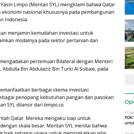
l Yasin Limpo (Mentan SYL) mengklaim bahwa Qatar
n ekonomi nasional khususnya pada pembangunan
an Indonesia.
kan menjamin kemudahan investasi untuk
mkan modalnya pada sektor pertanian dan
a mengadakan pertemuan Bilateral dengan Menteri
Abdulla Bin Abdulaziz Bin Turki Al Subaie, pada
emanfaatkan berbagai skema investasi
ebagai penopang kebutuhan pangan dan pasokan
Opi
an SYL dilansir dari
tempo.co.
11 Ju
PDKT
intah Qatar. Mereka mengaku siap untuk
untu
dengan skala besar. Mentan SYL menilai bahwa
g baik sebagai upaya untuk meningkatkan nilai
11 Ap