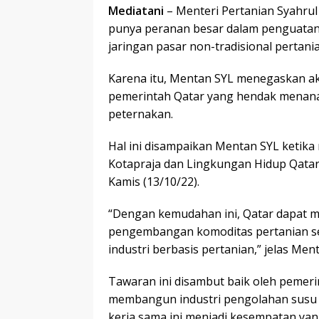
Mediatani
– Menteri Pertanian Syahru
punya peranan besar dalam penguata
jaringan pasar non-tradisional pertani
Karena itu, Mentan SYL menegaskan a
pemerintah Qatar yang hendak menana
peternakan.
Hal ini disampaikan Mentan SYL ketik
Kotapraja dan Lingkungan Hidup Qatar, 
Kamis (13/10/22).
“Dengan kemudahan ini, Qatar dapat m
pengembangan komoditas pertanian s
industri berbasis pertanian,” jelas Ment
Tawaran ini disambut baik oleh pemer
membangun industri pengolahan susu 
kerja sama ini menjadi kesempatan yan