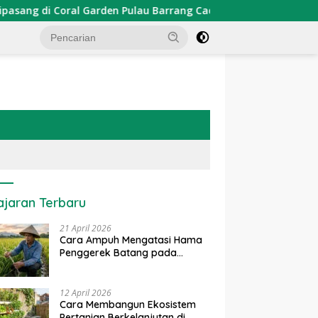
Garden Pulau Barrang Caddi
PDKT Danau Tempe : Pendek
ajaran Terbaru
21 April 2026
Cara Ampuh Mengatasi Hama
Penggerek Batang pada
Tanaman Padi Secara Alami
dan Kimia
12 April 2026
Cara Membangun Ekosistem
Pertanian Berkelanjutan di