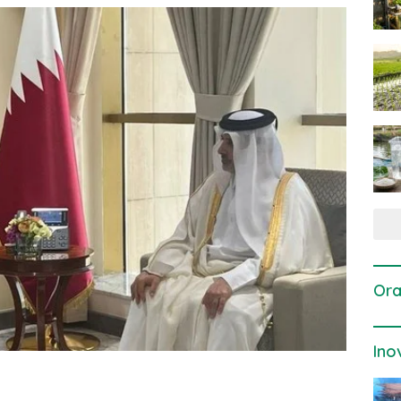
Ora
Ino