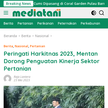
Langsung
n, Atraktor Cumi Dipasang di Coral Garden Pulau Barrang Cadd
Breaking News
ke
konten
Berita
Pertanian
Perikanan
Peternakan
Perkebunan
L
Beranda
Berita
Nasional
Berita
,
Nasional
,
Pertanian
Peringati Harkitnas 2023, Mentan
Dorong Penguatan Kinerja Sektor
Pertanian
Raja Lantera
23 Mei 2023