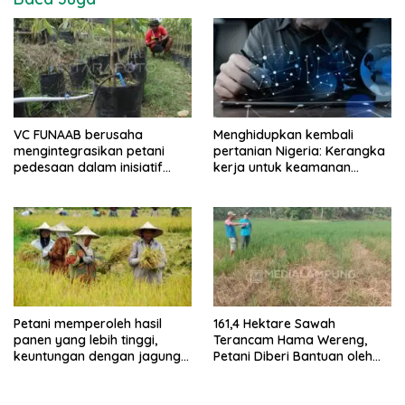
VC FUNAAB berusaha
Menghidupkan kembali
mengintegrasikan petani
pertanian Nigeria: Kerangka
pedesaan dalam inisiatif
kerja untuk keamanan
pertanian digital
pangan dan stabilitas
ekonomi
Petani memperoleh hasil
161,4 Hektare Sawah
panen yang lebih tinggi,
Terancam Hama Wereng,
keuntungan dengan jagung
Petani Diberi Bantuan oleh
TELA
Dispertapan Trenggalek