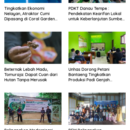
Tingkatkan Ekonomi
PDKT Danau Tempe :
Nelayan, Atraktor Cumi
Pendekatan Kearifan Lokal
Dipasang di Coral Garden
untuk Keberlanjutan Sumber
Pulau Barrang Caddi
Daya Ikan
Beternak Lebah Madu,
Unhas Dorong Petani
Tomuraja: Dapat Cuan dari
Bantaeng Tingkatkan
Hutan Tanpa Merusak
Produksi Padi Genjah
Berbasis Pertanian Organik