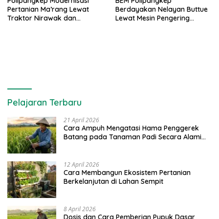
Polipangkep Modernisasi
BEM Polipangkep
Pertanian Ma’rang Lewat
Berdayakan Nelayan Buttue
Traktor Nirawak dan
Lewat Mesin Pengering
Pelestarian Jeruk Pangkep
Rumput Laut dan Pelatihan
Diversifikasi Produk
Pelajaran Terbaru
21 April 2026
Cara Ampuh Mengatasi Hama Penggerek
Batang pada Tanaman Padi Secara Alami
dan Kimia
12 April 2026
Cara Membangun Ekosistem Pertanian
Berkelanjutan di Lahan Sempit
8 April 2026
Dosis dan Cara Pemberian Pupuk Dasar