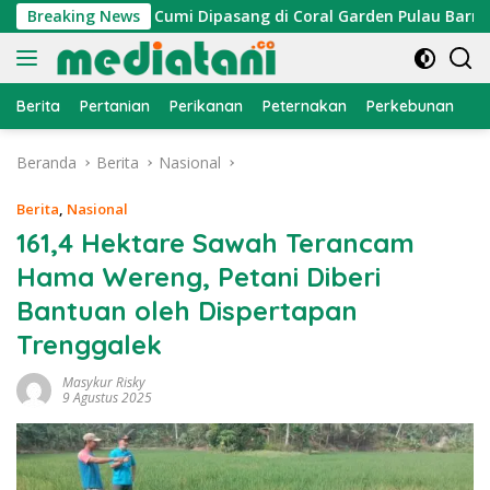
Langsung
, Atraktor Cumi Dipasang di Coral Garden Pulau Barrang Cadd
Breaking News
ke
konten
Berita
Pertanian
Perikanan
Peternakan
Perkebunan
L
Beranda
Berita
Nasional
Berita
,
Nasional
161,4 Hektare Sawah Terancam
Hama Wereng, Petani Diberi
Bantuan oleh Dispertapan
Trenggalek
Masykur Risky
9 Agustus 2025