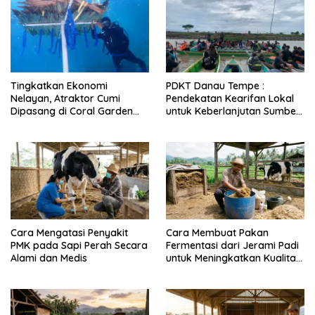
Tingkatkan Ekonomi
PDKT Danau Tempe :
Nelayan, Atraktor Cumi
Pendekatan Kearifan Lokal
Dipasang di Coral Garden
untuk Keberlanjutan Sumber
Pulau Barrang Caddi
Daya Ikan
Cara Mengatasi Penyakit
Cara Membuat Pakan
PMK pada Sapi Perah Secara
Fermentasi dari Jerami Padi
Alami dan Medis
untuk Meningkatkan Kualitas
Sapi Perah