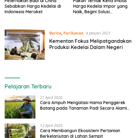
Peternakan Babi di China
Pakan Ternak Kena Imbas
Sebabkan Harga Kedelai di
Harga Kedelai Impor yang
Indonesia Meroket
Naik, Begini Solusi
Alternatifnya
Berita
,
Perikanan
4 Januari 2021
Kementan Fokus Melipatgandakan
Produksi Kedelai Dalam Negeri
Pelajaran Terbaru
21 April 2026
Cara Ampuh Mengatasi Hama Penggerek
Batang pada Tanaman Padi Secara Alami
dan Kimia
12 April 2026
Cara Membangun Ekosistem Pertanian
Berkelanjutan di Lahan Sempit