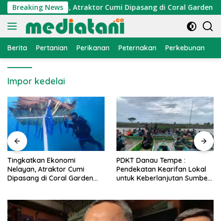
Langsung
onomi Nelayan, Atraktor Cumi Dipasang di Coral Garden Pulau
Breaking News
ke
konten
Berita
Pertanian
Perikanan
Peternakan
Perkebunan
L
Impor kedelai
PDKT Danau Tempe :
Cara Mengatasi Penyakit
Pendekatan Kearifan Lokal
PMK pada Sapi Perah Secara
untuk Keberlanjutan Sumber
Alami dan Medis
Daya Ikan