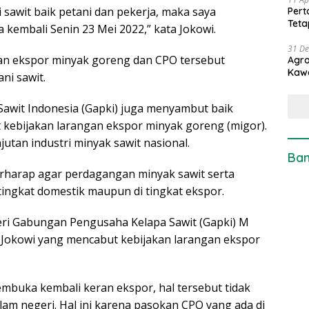
i sawit baik petani dan pekerja, maka saya
Pert
Teta
kembali Senin 23 Mei 2022,” kata Jokowi.
31 D
an ekspor minyak goreng dan CPO tersebut
Agro
Kaw
ni sawit.
awit Indonesia (Gapki) juga menyambut baik
 kebijakan larangan ekspor minyak goreng (migor).
utan industri minyak sawit nasional.
Ban
rharap agar perdagangan minyak sawit serta
tingkat domestik maupun di tingkat ekspor.
eri Gabungan Pengusaha Kelapa Sawit (Gapki) M
 Jokowi yang mencabut kebijakan larangan ekspor
embuka kembali keran ekspor, hal tersebut tidak
m negeri. Hal ini karena pasokan CPO yang ada di