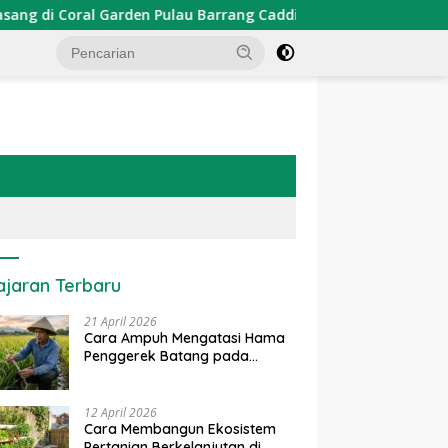
den Pulau Barrang Caddi
PDKT Danau Tempe : Pendekat
ajaran Terbaru
21 April 2026
Cara Ampuh Mengatasi Hama
Penggerek Batang pada
Tanaman Padi Secara Alami
dan Kimia
12 April 2026
Cara Membangun Ekosistem
Pertanian Berkelanjutan di