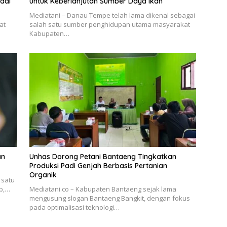
ddi
untuk Keberlanjutan Sumber Daya Ikan
Mediatani – Danau Tempe telah lama dikenal sebagai
at
salah satu sumber penghidupan utama masyarakat
Kabupaten…
an
Unhas Dorong Petani Bantaeng Tingkatkan
Produksi Padi Genjah Berbasis Pertanian
Organik
 satu
ab,…
Mediatani.co – Kabupaten Bantaeng sejak lama
mengusung slogan Bantaeng Bangkit, dengan fokus
pada optimalisasi teknologi…