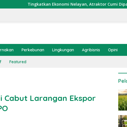
katkan Ekonomi Nelayan, Atraktor Cumi Dipasang di Coral Gar
ernakan
Perkebunan
Lingkungan
Agribisnis
Opini
f
Featured
Pel
i Cabut Larangan Ekspor
PO