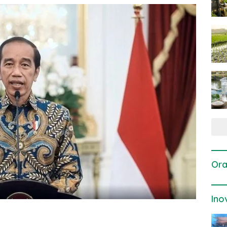
Ora
Ino