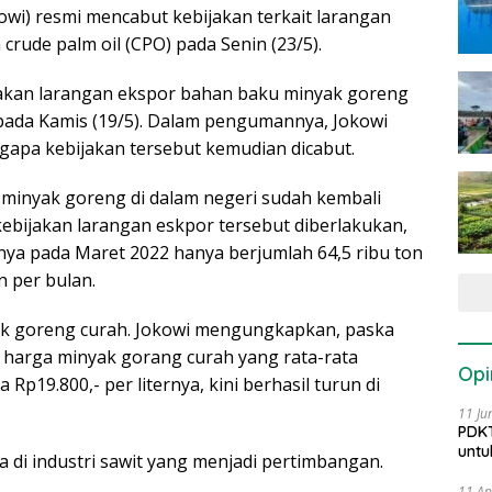
owi) resmi mencabut kebijakan terkait larangan
rude palm oil (CPO) pada Senin (23/5).
jakan larangan ekspor bahan baku minyak goreng
ada Kamis (19/5). Dalam pengumannya, Jokowi
apa kebijakan tersebut kemudian dicabut.
minyak goreng di dalam negeri sudah kembali
ebijakan larangan eskpor tersebut diberlakukan,
a pada Maret 2022 hanya berjumlah 64,5 ribu ton
n per bulan.
k goreng curah. Jokowi mengungkapkan, paska
 harga minyak gorang curah yang rata-rata
Opi
p19.800,- per liternya, kini berhasil turun di
11 Ju
PDKT
untu
 di industri sawit yang menjadi pertimbangan.
11 Ap