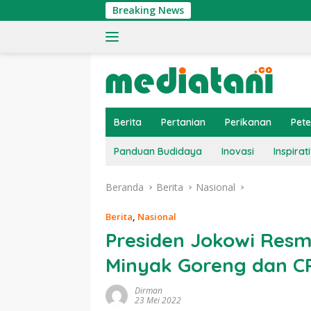
Langsung
Breaking News
Ting
ke
konten
Berita
Pertanian
Perikanan
Pet
Panduan Budidaya
Inovasi
Inspirati
Beranda
Berita
Nasional
Berita
,
Nasional
Presiden Jokowi Resm
Minyak Goreng dan C
Dirman
23 Mei 2022