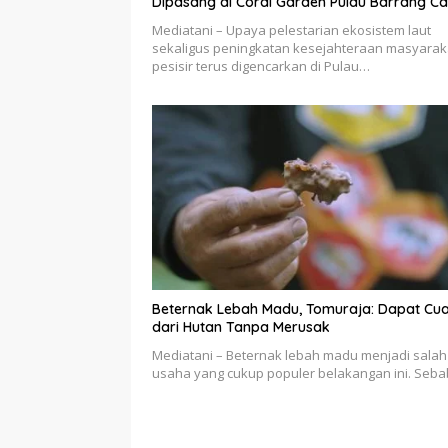
Dipasang di Coral Garden Pulau Barrang Ca
Mediatani – Upaya pelestarian ekosistem laut
sekaligus peningkatan kesejahteraan masyarak
pesisir terus digencarkan di Pulau…
Beternak Lebah Madu, Tomuraja: Dapat Cu
dari Hutan Tanpa Merusak
Mediatani – Beternak lebah madu menjadi salah
usaha yang cukup populer belakangan ini. Seb