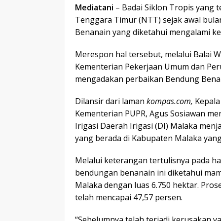
Mediatani
– Badai Siklon Tropis yang 
Tenggara Timur (NTT) sejak awal bula
Benanain yang diketahui mengalami ker
Merespon hal tersebut, melalui Balai 
Kementerian Pekerjaan Umum dan Peru
mengadakan perbaikan Bendung Benana
Dilansir dari laman
kompas.com,
Kepala
Kementerian PUPR, Agus Sosiawan men
Irigasi Daerah Irigasi (DI) Malaka menj
yang berada di Kabupaten Malaka yan
Melalui keterangan tertulisnya pada 
bendungan benanain ini diketahui mamp
Malaka dengan luas 6.750 hektar. Prose
telah mencapai 47,57 persen.
“Sebelumnya telah terjadi kerusakan y