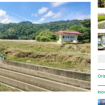
Ora
Ino