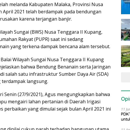
telah melanda Kabupaten Malaka, Provinsi Nusa
n April 2021 telah berdampak pada bendungan
usakan karena terjangan banjir.
Wilayah Sungai (BWS) Nusa Tenggara II Kupang,
mahan Rakyat (PUPR) saat ini sedang
in yang terkena dampak bencana alam tersebut.
 Balai Wilayah Sungai Nusa Tenggara II Kupang
jelaskan bahwa Bendung Benanain serta Jaringan
adi salah satu infrastruktur Sumber Daya Air (SDA)
g terdampak langsung.
hari Senin (27/9/2021), Agus mengungkapkan bahwa
Opi
u mengairi lahan pertanian di Daerah Irigasi
s perbaikan yang dimulai sejak bulan April 2021 ini
11 Ju
PDKT
untu
ang dinilai cukup parah terhadap bangunan utama
11 Ap