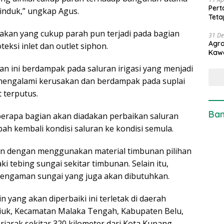
Pert
induk,” ungkap Agus.
Teta
sakan yang cukup parah pun terjadi pada bagian
31 D
Agro
ksi inlet dan outlet siphon.
Kaw
n ini berdampak pada saluran irigasi yang menjadi
 mengalami kerusakan dan berdampak pada suplai
t terputus.
Ban
erapa bagian akan diadakan perbaikan saluran
bah kembali kondisi saluran ke kondisi semula.
an dengan menggunakan material timbunan pilihan
i tebing sungai sekitar timbunan. Selain itu,
engaman sungai yang juga akan dibutuhkan.
yang akan diperbaiki ini terletak di daerah
niuk, Kecamatan Malaka Tengah, Kabupaten Belu,
jarak sekitar 320 kilometer dari Kota Kupang.