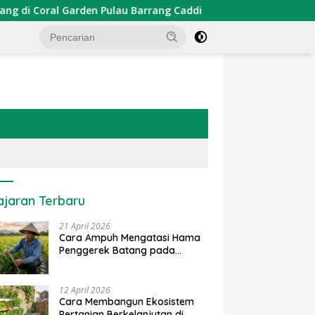
rden Pulau Barrang Caddi
PDKT Danau Tempe : Pendeka
ajaran Terbaru
21 April 2026
Cara Ampuh Mengatasi Hama
Penggerek Batang pada
Tanaman Padi Secara Alami
dan Kimia
12 April 2026
Cara Membangun Ekosistem
Pertanian Berkelanjutan di