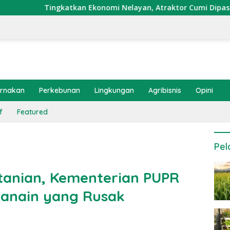
gkatkan Ekonomi Nelayan, Atraktor Cumi Dipasang di Coral Ga
ernakan
Perkebunan
Lingkungan
Agribisnis
Opini
f
Featured
Pel
rtanian, Kementerian PUPR
nanain yang Rusak