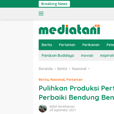
Langsung
Breaking News
Tin
ke
konten
Berita
Pertanian
Perikanan
Pet
Panduan Budidaya
Inovasi
Inspirati
Beranda
Berita
Nasional
Berita
,
Nasional
,
Pertanian
Pulihkan Produksi Pe
Perbaiki Bendung Be
Alifah Nurkhairina
28 September 2021