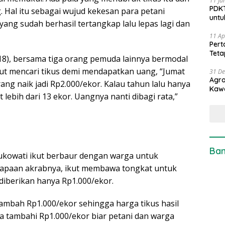
11 Ju
PDKT
. Hal itu sebagai wujud kekesan para petani
untu
ang sudah berhasil tertangkap lalu lepas lagi dan
11 Ap
Pert
Teta
18), bersama tiga orang pemuda lainnya bermodal
ut mencari tikus demi mendapatkan uang, “Jumat
31 D
Agro
ang naik jadi Rp2.000/ekor. Kalau tahun lalu hanya
Kaw
 lebih dari 13 ekor. Uangnya nanti dibagi rata,”
Ban
ukowati ikut berbaur dengan warga untuk
sapaan akrabnya, ikut membawa tongkat untuk
diberikan hanya Rp1.000/ekor.
bah Rp1.000/ekor sehingga harga tikus hasil
aya tambahi Rp1.000/ekor biar petani dan warga