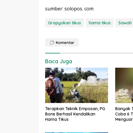
sumber: solopos. com
Gropyokan tikus
hama tikus
Sawah
Komentar
Baca Juga
Terapkan Teknik Emposan, PG
Banyak 
Bone Berhasil Kendalikan
Coba 6 T
Hama Tikus
Mengusir