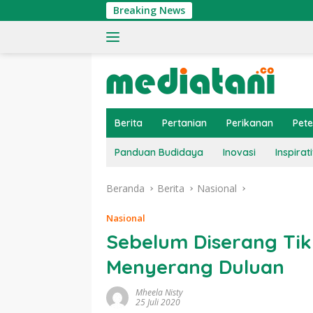
Langsung
Breaking News
ke
konten
Berita
Pertanian
Perikanan
Pet
Panduan Budidaya
Inovasi
Inspirati
Beranda
Berita
Nasional
Nasional
Sebelum Diserang Tik
Menyerang Duluan
Mheela Nisty
25 Juli 2020