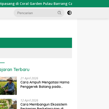
Garden Pulau Barrang Caddi
PDKT Danau Tempe : Pende
ajaran Terbaru
21 April 2026
Cara Ampuh Mengatasi Hama
Penggerek Batang pada
Tanaman Padi Secara Alami
dan Kimia
12 April 2026
Cara Membangun Ekosistem
Pertanian Berkelanjutan di