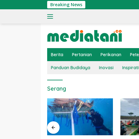
Langsung
Breaking News
ke
konten
Berita
Pertanian
Perikanan
Pet
Panduan Budidaya
Inovasi
Inspirati
Serang