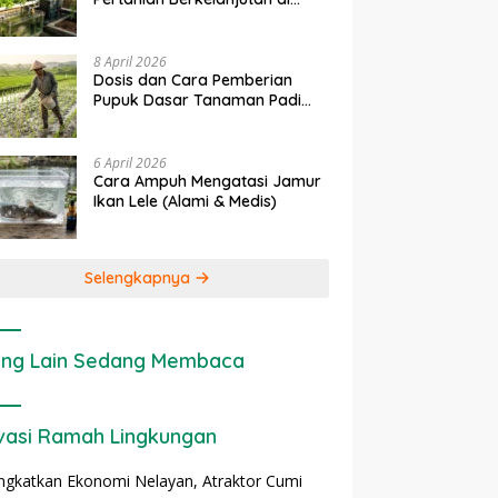
enerapan IoT dalam
Ekonomi Sumber Daya Lahan:
Lahan Sempit
ertanian Modern di Indonesia
Cara Menghitung Valuasi
Ekologis Lahan Pertanian
8 April 2026
Dosis dan Cara Pemberian
Pupuk Dasar Tanaman Padi
yang Tepat
6 April 2026
Cara Ampuh Mengatasi Jamur
Ikan Lele (Alami & Medis)
Selengkapnya
ng Lain Sedang Membaca
vasi Ramah Lingkungan