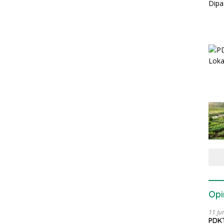
Opi
11 Ju
PDKT