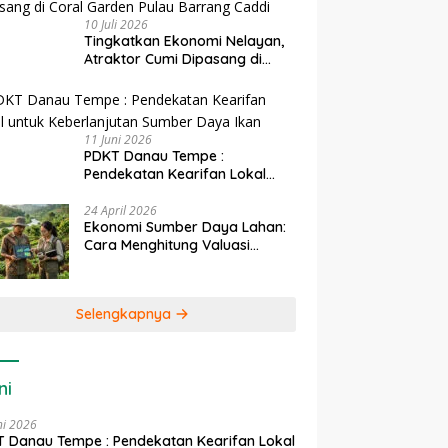
10 Juli 2026
Tingkatkan Ekonomi Nelayan,
Atraktor Cumi Dipasang di
Coral Garden Pulau Barrang
Caddi
11 Juni 2026
PDKT Danau Tempe :
Pendekatan Kearifan Lokal
untuk Keberlanjutan Sumber
Daya Ikan
24 April 2026
Ekonomi Sumber Daya Lahan:
Cara Menghitung Valuasi
Ekologis Lahan Pertanian
Selengkapnya
ni
ni 2026
 Danau Tempe : Pendekatan Kearifan Lokal