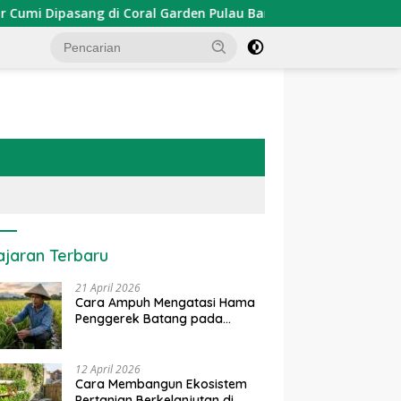
Dipasang di Coral Garden Pulau Barrang Caddi
PDKT Da
ajaran Terbaru
21 April 2026
Cara Ampuh Mengatasi Hama
Penggerek Batang pada
Tanaman Padi Secara Alami
dan Kimia
12 April 2026
Cara Membangun Ekosistem
Pertanian Berkelanjutan di