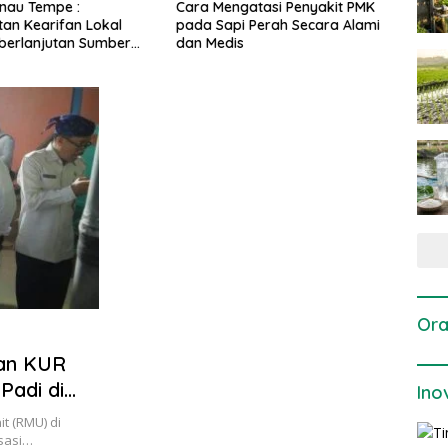
 Mengatasi Penyakit PMK
Dosis dan Cara Pemupukan
P
 Sapi Perah Secara Alami
Tanaman Padi pada Fase
P
Medis
Vegetatif Aktif yang Tepat
Ora
an KUR
Padi di
Ino
it (RMU) di
sasi…