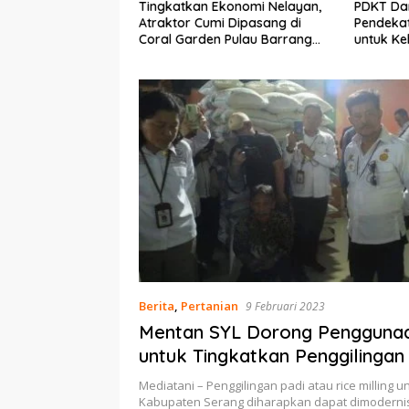
kan Ekonomi Nelayan,
PDKT Danau Tempe :
Cara
 Cumi Dipasang di
Pendekatan Kearifan Lokal
pada
rden Pulau Barrang
untuk Keberlanjutan Sumber
dan 
Daya Ikan
Berita
,
Pertanian
9 Februari 2023
Mentan SYL Dorong Pengguna
untuk Tingkatkan Penggilingan 
Serang
Mediatani – Penggilingan padi atau rice milling un
Kabupaten Serang diharapkan dapat dimoderni