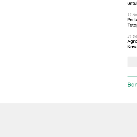
untu
11 Ap
Pert
Teta
31 D
Agro
Kaw
Ban