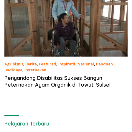
Agribisnis
,
Berita
,
Featured
,
Inspiratif
,
Nasional
,
Panduan
Budidaya
,
Peternakan
4 Januari 2023
Penyandang Disabilitas Sukses Bangun
Peternakan Ayam Organik di Towuti Sulsel
Pelajaran Terbaru