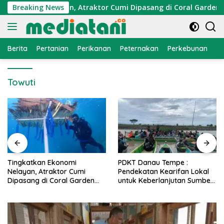
Langsung
Ekonomi Nelayan, Atraktor Cumi Dipasang di Coral Garden Pula
Breaking News
ke
konten
Berita
Pertanian
Perikanan
Peternakan
Perkebunan
L
Towuti
PDKT Danau Tempe :
Cara Mengatasi Penyakit
Pendekatan Kearifan Lokal
PMK pada Sapi Perah Secara
untuk Keberlanjutan Sumber
Alami dan Medis
Daya Ikan