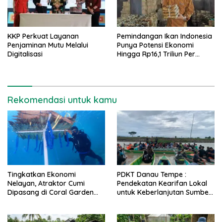
KKP Perkuat Layanan
Pemindangan Ikan Indonesia
Penjaminan Mutu Melalui
Punya Potensi Ekonomi
Digitalisasi
Hingga Rp16,1 Triliun Per
Tahun
Rekomendasi untuk kamu
Tingkatkan Ekonomi
PDKT Danau Tempe :
Nelayan, Atraktor Cumi
Pendekatan Kearifan Lokal
Dipasang di Coral Garden
untuk Keberlanjutan Sumber
Pulau Barrang Caddi
Daya Ikan