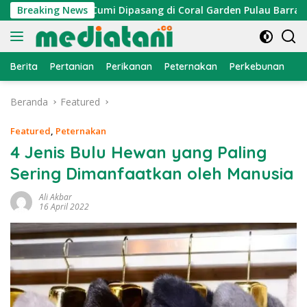
Langsung
raktor Cumi Dipasang di Coral Garden Pulau Barrang Caddi
Breaking News
ke
konten
Berita
Pertanian
Perikanan
Peternakan
Perkebunan
L
Beranda
Featured
Featured
,
Peternakan
4 Jenis Bulu Hewan yang Paling
Sering Dimanfaatkan oleh Manusia
Ali Akbar
16 April 2022