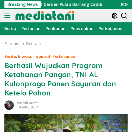
Langsung
ng di Coral Garden Pulau Barrang Caddi
Breaking News
PDKT Danau T
ke
konten
Berita
Pertanian
Perikanan
Peternakan
Perkebunan
L
Beranda
Berita
Berita
,
Inovasi
,
Inspiratif
,
Perkebunan
Berhasil Wujudkan Program
Ketahanan Pangan, TNI AL
Kulonprogo Panen Sayuran dan
Ketela Pohon
Busrah Ardan
10 April 2021