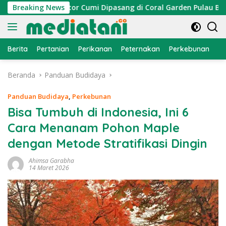
Langsung
ayan, Atraktor Cumi Dipasang di Coral Garden Pulau Barrang C
Breaking News
ke
konten
Berita
Pertanian
Perikanan
Peternakan
Perkebunan
L
Beranda
Panduan Budidaya
Panduan Budidaya
,
Perkebunan
Bisa Tumbuh di Indonesia, Ini 6
Cara Menanam Pohon Maple
dengan Metode Stratifikasi Dingin
Ahimsa Garabha
14 Maret 2026