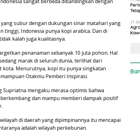
pi Indonesia sangat berbeda dibandingkan dengan
Pert
Teta
31 D
 yang subur dengan dukungan sinar matahari yang
Agro
n tinggi, Indonesia punya kopi arabica. Dan di
Kaw
idak kalah juga kualitasnya.
nargetkan penanaman sebanyak 10 juta pohon. Hal
edang marak di seluruh dunia, terlihat dari
t kota. Menurutnya, kopi itu punya singkatan
Ban
 Kemampuan Otakmu Pemberi Inspirasi.
ang Supriatna mengaku merasa optimis bahwa
us berkembang dan mampu memberi dampak positif
.
 wilayah di daerah yang dipimpinannya itu mencapai
antaranya adalah wilayah perkebunan.