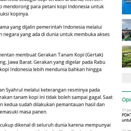
po mendorong para petani kopi Indonesia untuk
uksi kopinya.
sama yang dijalin
pemerintah Indonesia melalui
n negara yang ada di dunia untuk membuka akses
entan membuat Gerakan Tanam Kopi (Gertak)
g, Jawa Barat. Gerakan yang digelar pada Rabu
 kopi Indonesia lebih mendunia bahkan hingga
n Syahrul melalui keterangan resminya pada
kan tanam kopi ini tidak boleh sampai gagal. Saat
Opi
an kedua sudah dilakukan pemantauan hasil dan
11 Ju
memasuki masa panen.
PDKT
untu
 cukup dikenal di seluruh dunia karena mempunyai
11 Ap