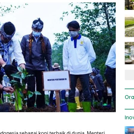
Ora
Ino
onesia sebagai kopi terbaik di dunia, Menteri