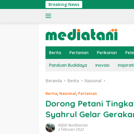
Langsung
Breaking News
Tin
ke
konten
Berita
Pertanian
Perikanan
Pet
Panduan Budidaya
Inovasi
Inspirati
Beranda
Berita
Nasional
Berita
,
Nasional
,
Pertanian
Dorong Petani Tingka
Syahrul Gelar Geraka
Alifah Nurkhairina
2 Februari 2022