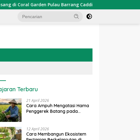
den Pulau Barrang Caddi
PDKT Danau Tempe : Pendekat
ajaran Terbaru
21 April 2026
Cara Ampuh Mengatasi Hama
Penggerek Batang pada
Tanaman Padi Secara Alami
dan Kimia
12 April 2026
Cara Membangun Ekosistem
Pertanian Berkelanjutan di