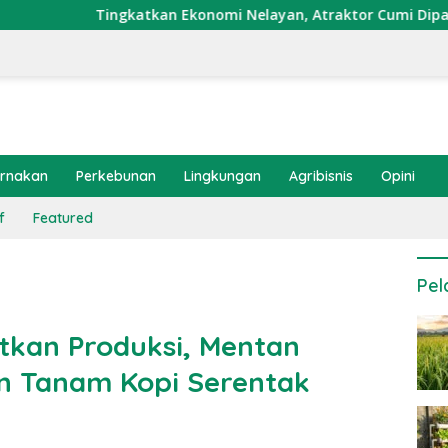
gkatkan Ekonomi Nelayan, Atraktor Cumi Dipasang di Coral Gar
ernakan
Perkebunan
Lingkungan
Agribisnis
Opini
f
Featured
Pel
tkan Produksi, Mentan
n Tanam Kopi Serentak