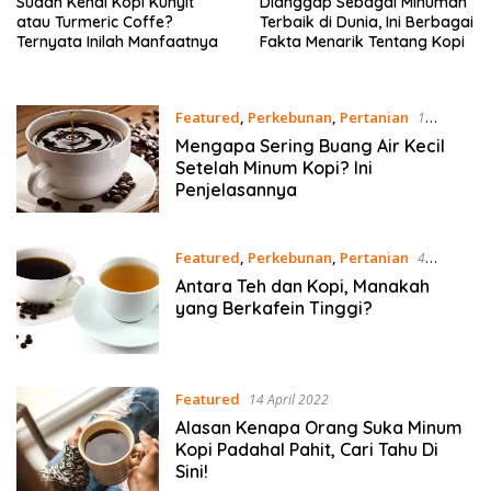
Sudah Kenal Kopi Kunyit
Dianggap Sebagai Minuman
atau Turmeric Coffe?
Terbaik di Dunia, Ini Berbagai
Ternyata Inilah Manfaatnya
Fakta Menarik Tentang Kopi
Featured
,
Perkebunan
,
Pertanian
1
November 2022
Mengapa Sering Buang Air Kecil
Setelah Minum Kopi? Ini
Penjelasannya
Featured
,
Perkebunan
,
Pertanian
4
Oktober 2022
Antara Teh dan Kopi, Manakah
yang Berkafein Tinggi?
Featured
14 April 2022
Alasan Kenapa Orang Suka Minum
Kopi Padahal Pahit, Cari Tahu Di
Sini!