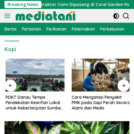
Langsung
mi Nelayan, Atraktor Cumi Dipasang di Coral Garden Pulau Ba
Breaking News
ke
konten
Berita
Pertanian
Perikanan
Peternakan
Perkebunan
L
Kopi
PDKT Danau Tempe :
Cara Mengatasi Penyakit
Pendekatan Kearifan Lokal
PMK pada Sapi Perah Secara
untuk Keberlanjutan Sumber
Alami dan Medis
Daya Ikan