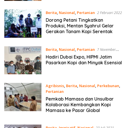
Berita
,
Nasional
,
Pertanian
2 Februari 2022
Dorong Petani Tingkatkan
Produksi, Mentan Syahrul Gelar
Gerakan Tanam Kopi Serentak
Berita
,
Nasional
,
Pertanian
7 November
2021
Hadiri Dubai Expo, HIPMI Jatim
Pasarkan Kopi dan Minyak Esensial
Agribisnis
,
Berita
,
Nasional
,
Perkebunan
,
Pertanian
28 Oktober 2021
Pemkab Mamasa dan Unsulbar
Kolaborasi Kembangkan Kopi
Mamasa ke Pasar Global
Berita
,
Inspiratif
,
Nasional
23 Juli 2021